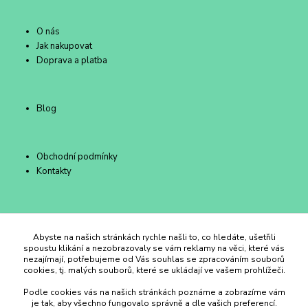
O nás
Jak nakupovat
Doprava a platba
Blog
Obchodní podmínky
Kontakty
Duhový Ateliér Kroměříž
Abyste na našich stránkách rychle našli to, co hledáte, ušetřili
spoustu klikání a nezobrazovaly se vám reklamy na věci, které vás
nezajímají, potřebujeme od Vás souhlas se zpracováním souborů
+420 734 258 002
cookies, tj. malých souborů, které se ukládají ve vašem prohlížeči.
Podle cookies vás na našich stránkách poznáme a zobrazíme vám
duhovyatelier@email.cz
je tak, aby všechno fungovalo správně a dle vašich preferencí.