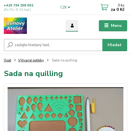
0
ks
+420 734 258 002
CZK
za
0 Kč
(Po-Pá, 9-16 hod.)
Menu
Hledat
Úvod
Výtvarné potřeby
Sada na quilling
Sada na quilling