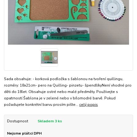
Sada obsahuje: - korková podložka s šablonou na tvoření quillingu,
rozměry: 18x21cm- pero na Quilling- pinzetu- špendlíkyNení vhodné pro
děti do 18let. Obsahuje ostré nebo malé předměty. Používejte s
opatrností.Šablona je v zelené nebo v bílomodré barvě. Pokud
požadujete konkrétní barvu prosím pište...
celý popis
Dostupnost
Skladem 3 ks
Nejsme plátci DPH