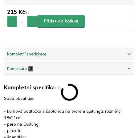
215 Kč
/
ks
Přidat do košíku
Kompletní specifikace
Komentáře
0
Kompletní specifikace
Sada obsahuje:
- korková podložka s šablonou na tvoření quillingu, rozměry:
18x21cm
- pero na Quilling
- pinzetu
- špendlíky