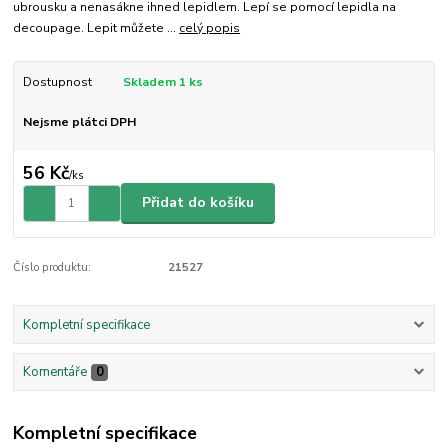
ubrousku a nenasákne ihned lepidlem. Lepí se pomocí lepidla na
decoupage. Lepit můžete ...
celý popis
Dostupnost
Skladem 1 ks
Nejsme plátci DPH
56 Kč
/
ks
Přidat do košíku
Číslo produktu:
21527
Kompletní specifikace
Komentáře
0
Kompletní specifikace