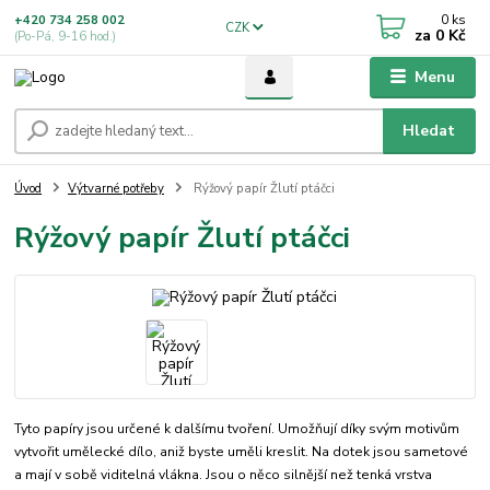
0
ks
+420 734 258 002
CZK
za
0 Kč
(Po-Pá, 9-16 hod.)
Menu
Hledat
Úvod
Výtvarné potřeby
Rýžový papír Žlutí ptáčci
Rýžový papír Žlutí ptáčci
Tyto papíry jsou určené k dalšímu tvoření. Umožňují díky svým motivům
vytvořit umělecké dílo, aniž byste uměli kreslit. Na dotek jsou sametové
a mají v sobě viditelná vlákna. Jsou o něco silnější než tenká vrstva