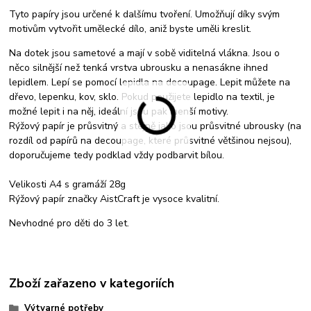
Tyto papíry jsou určené k dalšímu tvoření. Umožňují díky svým
motivům vytvořit umělecké dílo, aniž byste uměli kreslit.
Na dotek jsou sametové a mají v sobě viditelná vlákna. Jsou o
něco silnější než tenká vrstva ubrousku a nenasákne ihned
lepidlem. Lepí se pomocí lepidla na decoupage. Lepit můžete na
dřevo, lepenku, kov, sklo. Pokud použijete lepidlo na textil, je
možné lepit i na něj, ideální jsou pak menší motivy.
Rýžový papír je průsvitný a stejně jako jsou průsvitné ubrousky (na
rozdíl od papírů na decoupage, které průsvitné většinou nejsou),
doporučujeme tedy podklad vždy podbarvit bílou.
Velikosti A4 s gramáží 28g
Rýžový papír značky AistCraft je vysoce kvalitní.
Nevhodné pro děti do 3 let.
Zboží zařazeno v kategoriích
Výtvarné potřeby