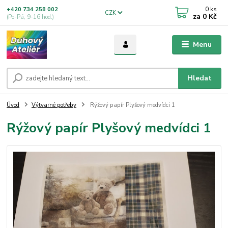
0
ks
+420 734 258 002
CZK
za
0 Kč
(Po-Pá, 9-16 hod.)
Menu
Hledat
Úvod
Výtvarné potřeby
Rýžový papír Plyšový medvídci 1
Rýžový papír Plyšový medvídci 1