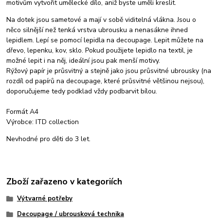
motivům vytvořit umělecké dílo, aniž byste uměli kreslit.
Na dotek jsou sametové a mají v sobě viditelná vlákna. Jsou o
něco silnější než tenká vrstva ubrousku a nenasákne ihned
lepidlem. Lepí se pomocí lepidla na decoupage. Lepit můžete na
dřevo, lepenku, kov, sklo. Pokud použijete lepidlo na textil, je
možné lepit i na něj, ideální jsou pak menší motivy.
Rýžový papír je průsvitný a stejně jako jsou průsvitné ubrousky (na
rozdíl od papírů na decoupage, které průsvitné většinou nejsou),
doporučujeme tedy podklad vždy podbarvit bílou.
Formát A4
Výrobce: ITD collection
Nevhodné pro děti do 3 let.
Zboží zařazeno v kategoriích
Výtvarné potřeby
Decoupage / ubrousková technika