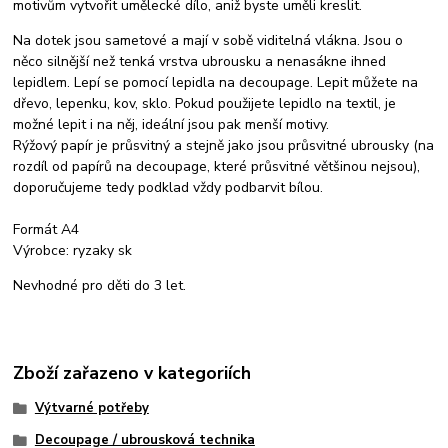
motivům vytvořit umělecké dílo, aniž byste uměli kreslit.
Na dotek jsou sametové a mají v sobě viditelná vlákna. Jsou o
něco silnější než tenká vrstva ubrousku a nenasákne ihned
lepidlem. Lepí se pomocí lepidla na decoupage. Lepit můžete na
dřevo, lepenku, kov, sklo. Pokud použijete lepidlo na textil, je
možné lepit i na něj, ideální jsou pak menší motivy.
Rýžový papír je průsvitný a stejně jako jsou průsvitné ubrousky (na
rozdíl od papírů na decoupage, které průsvitné většinou nejsou),
doporučujeme tedy podklad vždy podbarvit bílou.
Formát A4
Výrobce: ryzaky sk
Nevhodné pro děti do 3 let.
Zboží zařazeno v kategoriích
Výtvarné potřeby
Decoupage / ubrousková technika