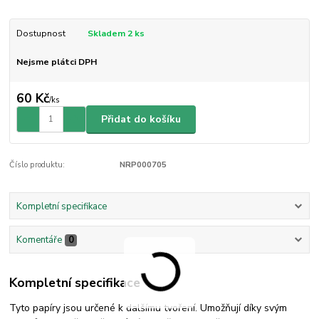
Dostupnost
Skladem 2 ks
Nejsme plátci DPH
60 Kč
/
ks
Přidat do košíku
Číslo produktu:
NRP000705
Kompletní specifikace
Komentáře
0
Kompletní specifikace
Tyto papíry jsou určené k dalšímu tvoření. Umožňují díky svým