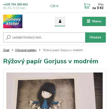
0
ks
+420 734 258 002
CZK
za
0 Kč
(Po-Pá, 9-16 hod.)
Menu
Hledat
Úvod
Výtvarné potřeby
Rýžový papír Gorjuss v modrém
Rýžový papír Gorjuss v modrém