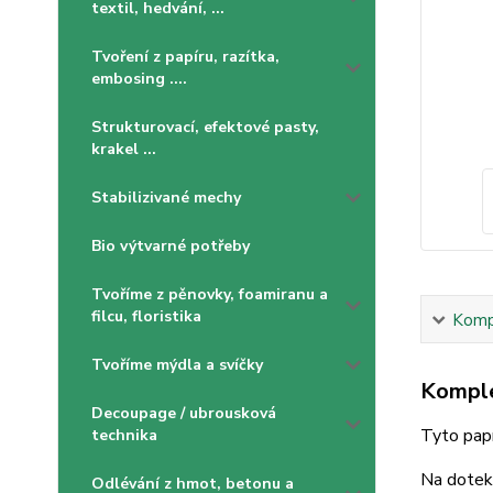
textil, hedvání, ...
Tvoření z papíru, razítka,
embosing ....
Strukturovací, efektové pasty,
krakel ...
Stabilizivané mechy
Bio výtvarné potřeby
Tvoříme z pěnovky, foamiranu a
filcu, floristika
Kompl
Tvoříme mýdla a svíčky
Komple
Decoupage / ubrousková
Tyto papí
technika
Na dotek 
Odlévání z hmot, betonu a