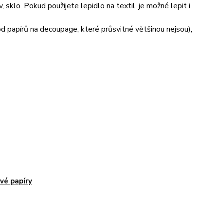
sklo. Pokud použijete lepidlo na textil, je možné lepit i
 od papírů na decoupage, které průsvitné většinou nejsou),
vé papíry