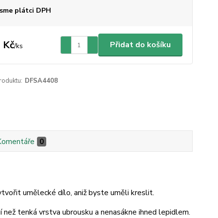
sme plátci DPH
 Kč
Přidat do košíku
/
ks
roduktu:
DFSA4408
Komentáře
0
vořit umělecké dílo, aniž byste uměli kreslit.
ší než tenká vrstva ubrousku a nenasákne ihned lepidlem.