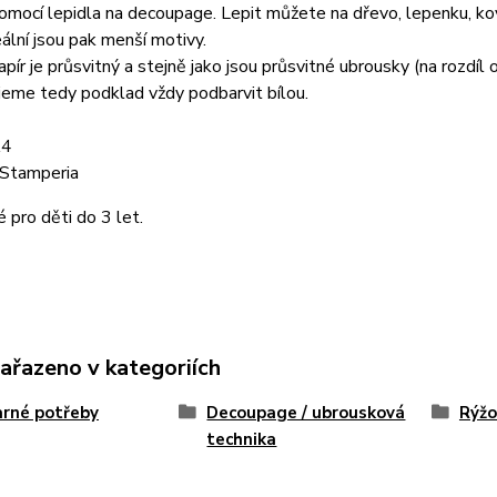
omocí lepidla na decoupage. Lepit můžete na dřevo, lepenku, kov, 
deální jsou pak menší motivy.
pír je průsvitný a stejně jako jsou průsvitné ubrousky (na rozdíl
eme tedy podklad vždy podbarvit bílou.
A4
 Stamperia
pro děti do 3 let.
zařazeno v kategoriích
rné potřeby
Decoupage / ubrousková
Rýžo
technika