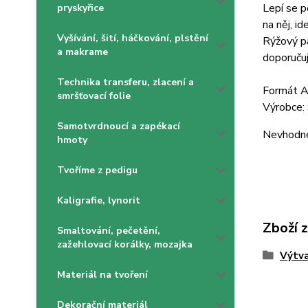
Lepí se p
pryskyřice
na něj, i
Vyšívání, šití, háčkování, plstění
Rýžový pa
a makrame
doporučuj
Technika transferu, zlacení a
Formát 
smršťovací folie
Výrobce:
Samotvrdnoucí a zapékací
Nevhodné 
hmoty
Tvoříme z pedigu
Kaligrafie, lynorit
Zboží 
Smaltování, pečetění,
zažehlovací korálky, mozajka
Výtva
Materiál na tvoření
Dekorační materiál