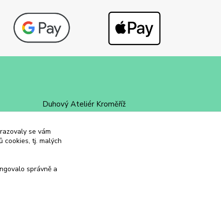
Duhový Ateliér Kroměříž
+420 734 258 002
obrazovaly se vám
 cookies, tj. malých
duhovyatelier@email.cz
ungovalo správně a