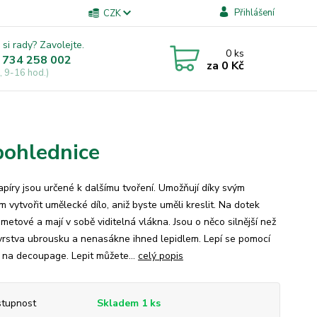
Přihlášení
CZK
 si rady? Zavolejte.
0
ks
 734 258 002
za
0 Kč
, 9-16 hod.)
pohlednice
apíry jsou určené k dalšímu tvoření. Umožňují díky svým
 vytvořit umělecké dílo, aniž byste uměli kreslit. Na dotek
metové a mají v sobě viditelná vlákna. Jsou o něco silnější než
vrstva ubrousku a nenasákne ihned lepidlem. Lepí se pomocí
a na decoupage. Lepit můžete...
celý popis
tupnost
Skladem 1 ks