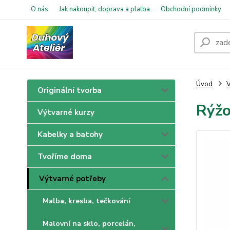
O nás
Jak nakoupit, doprava a platba
Obchodní podmínky
Úvod
V
Originální tvorba
Rýžo
Výtvarné kurzy
Kabelky a batohy
Tvoříme doma
Výtvarné potřeby
Malba, kresba, tečkování
Malovní na sklo, porcelán,