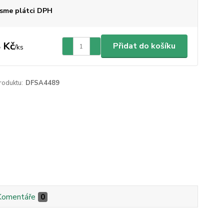
sme plátci DPH
 Kč
Přidat do košíku
/
ks
roduktu:
DFSA4489
Komentáře
0