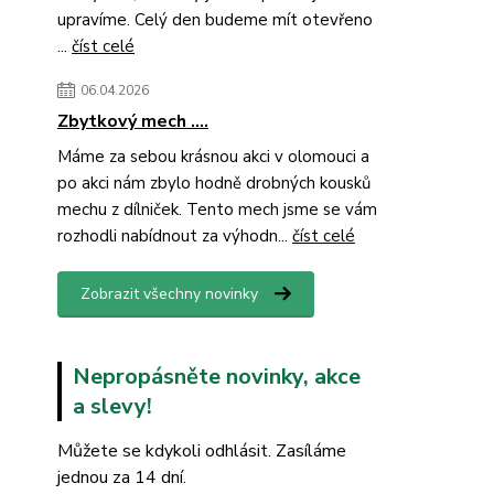
upravíme. Celý den budeme mít otevřeno
...
číst celé
06.04.2026
Zbytkový mech ....
Máme za sebou krásnou akci v olomouci a
po akci nám zbylo hodně drobných kousků
mechu z dílniček. Tento mech jsme se vám
rozhodli nabídnout za výhodn...
číst celé
Zobrazit všechny novinky
Nepropásněte novinky, akce
a slevy!
Můžete se kdykoli odhlásit. Zasíláme
jednou za 14 dní.