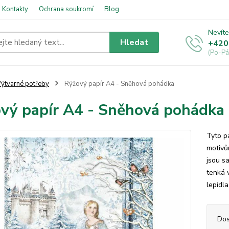
Kontakty
Ochrana soukromí
Blog
Nevíte
Hledat
+420
(Po-Pá
ýtvarné potřeby
Rýžový papír A4 - Sněhová pohádka
vý papír A4 - Sněhová pohádka
Tyto p
motivům
jsou sa
tenká 
lepidl
Dos