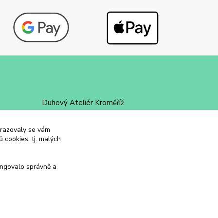
Duhový Ateliér Kroměříž
+420 734 258 002
obrazovaly se vám
 cookies, tj. malých
duhovyatelier@email.cz
ungovalo správně a