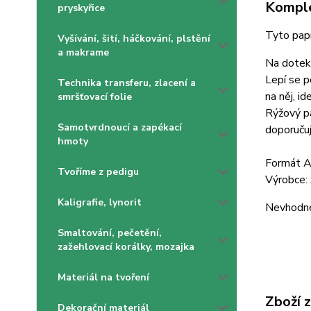
Komple
pryskyřice
Tyto papí
Vyšívání, šití, háčkování, plstění
a makrame
Na dotek 
Lepí se p
Technika transferu, zlacení a
na něj, i
smršťovací folie
Rýžový pa
Samotvrdnoucí a zapékací
doporučuj
hmoty
Formát 
Tvoříme z pedigu
Výrobce:
Kaligrafie, lynorit
Nevhodné 
Smaltování, pečetění,
zažehlovací korálky, mozajka
Materiál na tvoření
Zboží 
Dekorační materiál