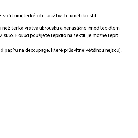
vořit umělecké dílo, aniž byste uměli kreslit.
ší než tenká vrstva ubrousku a nenasákne ihned lepidlem.
sklo. Pokud použijete lepidlo na textil, je možné lepit i
 od papírů na decoupage, které průsvitné většinou nejsou),