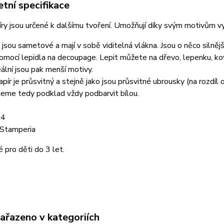
tní specifikace
ry jsou určené k dalšímu tvoření. Umožňují díky svým motivům vyt
jsou sametové a mají v sobě viditelná vlákna. Jsou o něco silněj
omocí lepidla na decoupage. Lepit můžete na dřevo, lepenku, kov, 
deální jsou pak menší motivy.
pír je průsvitný a stejně jako jsou průsvitné ubrousky (na rozdíl
eme tedy podklad vždy podbarvit bílou.
A4
 Stamperia
pro děti do 3 let.
zařazeno v kategoriích