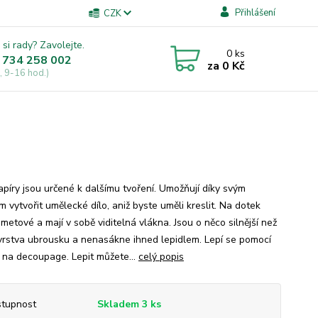
Přihlášení
CZK
 si rady? Zavolejte.
0
ks
 734 258 002
za
0 Kč
, 9-16 hod.)
apíry jsou určené k dalšímu tvoření. Umožňují díky svým
 vytvořit umělecké dílo, aniž byste uměli kreslit. Na dotek
metové a mají v sobě viditelná vlákna. Jsou o něco silnější než
vrstva ubrousku a nenasákne ihned lepidlem. Lepí se pomocí
a na decoupage. Lepit můžete...
celý popis
tupnost
Skladem 3 ks