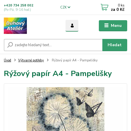
0
ks
+420 734 258 002
CZK
za
0 Kč
(Po-Pá, 9-16 hod.)
Menu
Hledat
Úvod
Výtvarné potřeby
Rýžový papír A4 - Pampelišky
Rýžový papír A4 - Pampelišky