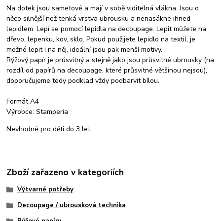
Na dotek jsou sametové a mají v sobě viditelná vlákna. Jsou o
něco silnější než tenká vrstva ubrousku a nenasákne ihned
lepidlem. Lepí se pomocí lepidla na decoupage. Lepit můžete na
dřevo, lepenku, kov, sklo. Pokud použijete lepidlo na textil, je
možné lepit i na něj, ideální jsou pak menší motivy.
Rýžový papír je průsvitný a stejně jako jsou průsvitné ubrousky (na
rozdíl od papírů na decoupage, které průsvitné většinou nejsou),
doporučujeme tedy podklad vždy podbarvit bílou.
Formát A4
Výrobce: Stamperia
Nevhodné pro děti do 3 let.
Zboží zařazeno v kategoriích
Výtvarné potřeby
Decoupage / ubrousková technika
Rýžové papíry