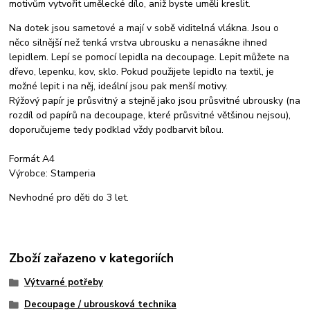
motivům vytvořit umělecké dílo, aniž byste uměli kreslit.
Na dotek jsou sametové a mají v sobě viditelná vlákna. Jsou o
něco silnější než tenká vrstva ubrousku a nenasákne ihned
lepidlem. Lepí se pomocí lepidla na decoupage. Lepit můžete na
dřevo, lepenku, kov, sklo. Pokud použijete lepidlo na textil, je
možné lepit i na něj, ideální jsou pak menší motivy.
Rýžový papír je průsvitný a stejně jako jsou průsvitné ubrousky (na
rozdíl od papírů na decoupage, které průsvitné většinou nejsou),
doporučujeme tedy podklad vždy podbarvit bílou.
Formát A4
Výrobce: Stamperia
Nevhodné pro děti do 3 let.
Zboží zařazeno v kategoriích
Výtvarné potřeby
Decoupage / ubrousková technika