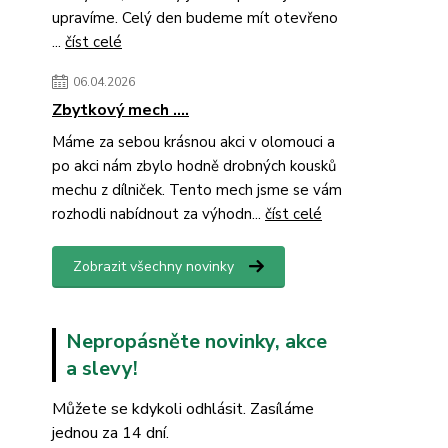
upravíme. Celý den budeme mít otevřeno
...
číst celé
06.04.2026
Zbytkový mech ....
Máme za sebou krásnou akci v olomouci a
po akci nám zbylo hodně drobných kousků
mechu z dílniček. Tento mech jsme se vám
rozhodli nabídnout za výhodn...
číst celé
Zobrazit všechny novinky
Nepropásněte novinky, akce
a slevy!
Můžete se kdykoli odhlásit. Zasíláme
jednou za 14 dní.