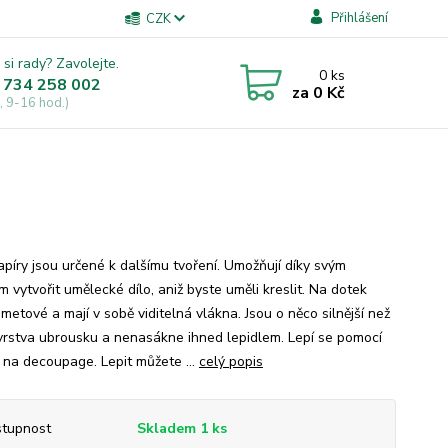
Přihlášení
CZK
 si rady? Zavolejte.
0
ks
 734 258 002
za
0 Kč
, 9-16 hod.)
apíry jsou určené k dalšímu tvoření. Umožňují díky svým
 vytvořit umělecké dílo, aniž byste uměli kreslit. Na dotek
metové a mají v sobě viditelná vlákna. Jsou o něco silnější než
vrstva ubrousku a nenasákne ihned lepidlem. Lepí se pomocí
a na decoupage. Lepit můžete ...
celý popis
tupnost
Skladem 1 ks