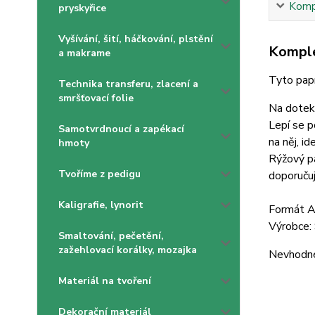
Kompl
pryskyřice
Vyšívání, šití, háčkování, plstění
Komple
a makrame
Tyto papí
Technika transferu, zlacení a
smršťovací folie
Na dotek 
Lepí se p
Samotvrdnoucí a zapékací
na něj, i
hmoty
Rýžový pa
Tvoříme z pedigu
doporučuj
Kaligrafie, lynorit
Formát 
Výrobce:
Smaltování, pečetění,
zažehlovací korálky, mozajka
Nevhodné 
Materiál na tvoření
Dekorační materiál