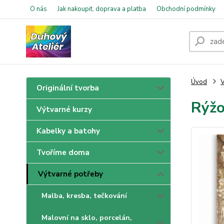
O nás
Jak nakoupit, doprava a platba
Obchodní podmínky
Úvod
V
Originální tvorba
Rýžo
Výtvarné kurzy
Kabelky a batohy
Tvoříme doma
Výtvarné potřeby
Malba, kresba, tečkování
Malovní na sklo, porcelán,