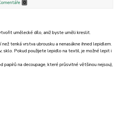
Komentáře
0
vořit umělecké dílo, aniž byste uměli kreslit.
ší než tenká vrstva ubrousku a nenasákne ihned lepidlem.
sklo. Pokud použijete lepidlo na textil, je možné lepit i
 od papírů na decoupage, které průsvitné většinou nejsou),