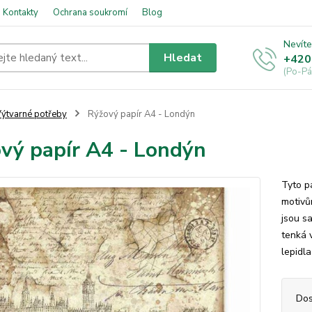
Kontakty
Ochrana soukromí
Blog
Nevíte
Hledat
+420
(Po-Pá
ýtvarné potřeby
Rýžový papír A4 - Londýn
vý papír A4 - Londýn
Tyto p
motivům
jsou sa
tenká 
lepidl
Dos