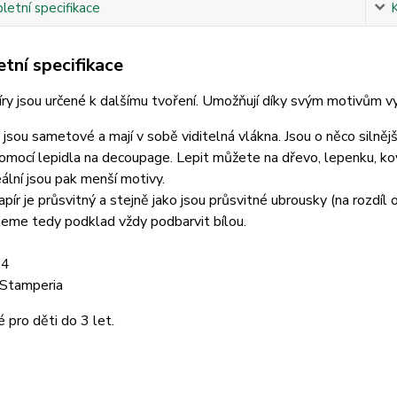
etní specifikace
tní specifikace
ry jsou určené k dalšímu tvoření. Umožňují díky svým motivům vyt
jsou sametové a mají v sobě viditelná vlákna. Jsou o něco silněj
omocí lepidla na decoupage. Lepit můžete na dřevo, lepenku, kov, 
deální jsou pak menší motivy.
pír je průsvitný a stejně jako jsou průsvitné ubrousky (na rozdíl
eme tedy podklad vždy podbarvit bílou.
A4
 Stamperia
pro děti do 3 let.