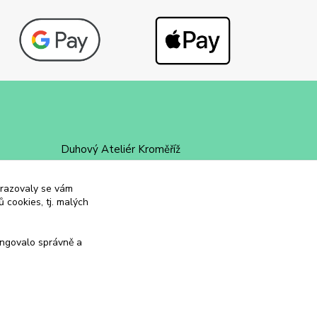
Duhový Ateliér Kroměříž
+420 734 258 002
obrazovaly se vám
 cookies, tj. malých
duhovyatelier@email.cz
ungovalo správně a