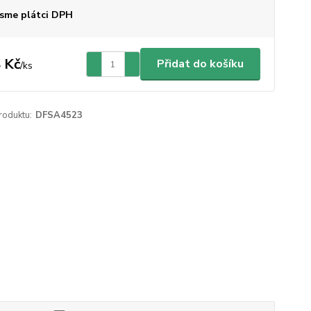
sme plátci DPH
 Kč
Přidat do košíku
/
ks
roduktu:
DFSA4523