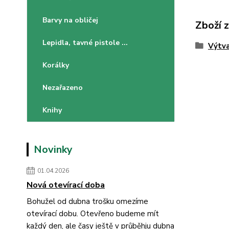
Barvy na obličej
Zboží 
Lepidla, tavné pistole ...
Výtva
Korálky
Nezařazeno
Knihy
Novinky
01.04.2026
Nová otevírací doba
Bohužel od dubna trošku omezíme
otevírací dobu. Otevřeno budeme mít
každý den, ale časy ještě v průběhju dubna