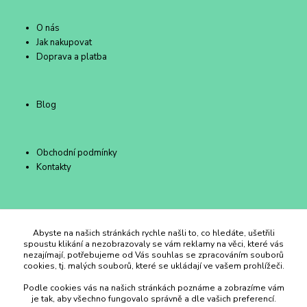
O nás
Jak nakupovat
Doprava a platba
Blog
Obchodní podmínky
Kontakty
Duhový Ateliér Kroměříž
Abyste na našich stránkách rychle našli to, co hledáte, ušetřili
spoustu klikání a nezobrazovaly se vám reklamy na věci, které vás
nezajímají, potřebujeme od Vás souhlas se zpracováním souborů
+420 734 258 002
cookies, tj. malých souborů, které se ukládají ve vašem prohlížeči.
Podle cookies vás na našich stránkách poznáme a zobrazíme vám
duhovyatelier@email.cz
je tak, aby všechno fungovalo správně a dle vašich preferencí.