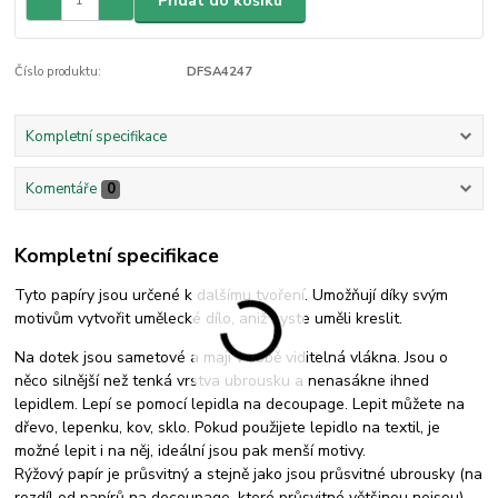
Přidat do košíku
Číslo produktu:
DFSA4247
Kompletní specifikace
Komentáře
0
Kompletní specifikace
Tyto papíry jsou určené k dalšímu tvoření. Umožňují díky svým
motivům vytvořit umělecké dílo, aniž byste uměli kreslit.
Na dotek jsou sametové a mají v sobě viditelná vlákna. Jsou o
něco silnější než tenká vrstva ubrousku a nenasákne ihned
lepidlem. Lepí se pomocí lepidla na decoupage. Lepit můžete na
dřevo, lepenku, kov, sklo. Pokud použijete lepidlo na textil, je
možné lepit i na něj, ideální jsou pak menší motivy.
Rýžový papír je průsvitný a stejně jako jsou průsvitné ubrousky (na
rozdíl od papírů na decoupage, které průsvitné většinou nejsou),