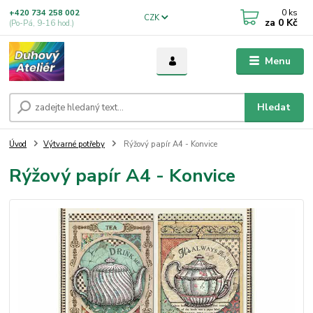
0
ks
+420 734 258 002
CZK
za
0 Kč
(Po-Pá, 9-16 hod.)
Menu
Hledat
Úvod
Výtvarné potřeby
Rýžový papír A4 - Konvice
Rýžový papír A4 - Konvice