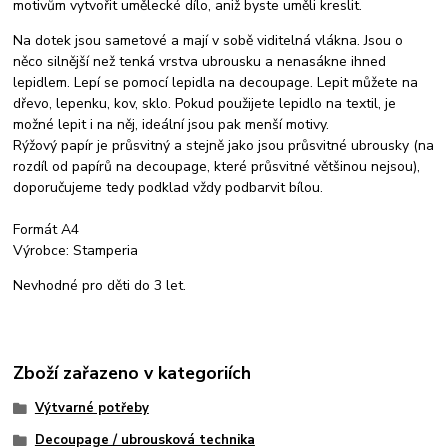
motivům vytvořit umělecké dílo, aniž byste uměli kreslit.
Na dotek jsou sametové a mají v sobě viditelná vlákna. Jsou o
něco silnější než tenká vrstva ubrousku a nenasákne ihned
lepidlem. Lepí se pomocí lepidla na decoupage. Lepit můžete na
dřevo, lepenku, kov, sklo. Pokud použijete lepidlo na textil, je
možné lepit i na něj, ideální jsou pak menší motivy.
Rýžový papír je průsvitný a stejně jako jsou průsvitné ubrousky (na
rozdíl od papírů na decoupage, které průsvitné většinou nejsou),
doporučujeme tedy podklad vždy podbarvit bílou.
Formát A4
Výrobce: Stamperia
Nevhodné pro děti do 3 let.
Zboží zařazeno v kategoriích
Výtvarné potřeby
Decoupage / ubrousková technika