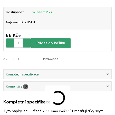
Dostupnost
Skladem 2 ks
Nejsme plátci DPH
56 Kč
/
ks
Přidat do košíku
Číslo produktu:
DFSA4350
Kompletní specifikace
Komentáře
0
Kompletní specifikace
Tyto papíry jsou určené k dalšímu tvoření. Umožňují díky svým