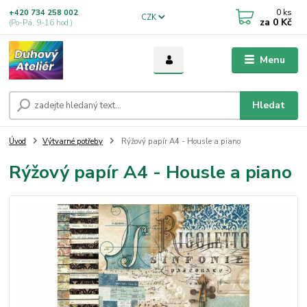
0
ks
+420 734 258 002
CZK
za
0 Kč
(Po-Pá, 9-16 hod.)
Menu
Hledat
Úvod
Výtvarné potřeby
Rýžový papír A4 - Housle a piano
Rýžový papír A4 - Housle a piano