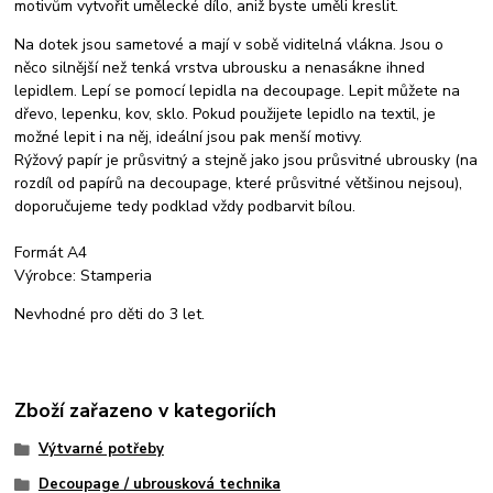
motivům vytvořit umělecké dílo, aniž byste uměli kreslit.
Na dotek jsou sametové a mají v sobě viditelná vlákna. Jsou o
něco silnější než tenká vrstva ubrousku a nenasákne ihned
lepidlem. Lepí se pomocí lepidla na decoupage. Lepit můžete na
dřevo, lepenku, kov, sklo. Pokud použijete lepidlo na textil, je
možné lepit i na něj, ideální jsou pak menší motivy.
Rýžový papír je průsvitný a stejně jako jsou průsvitné ubrousky (na
rozdíl od papírů na decoupage, které průsvitné většinou nejsou),
doporučujeme tedy podklad vždy podbarvit bílou.
Formát A4
Výrobce: Stamperia
Nevhodné pro děti do 3 let.
Zboží zařazeno v kategoriích
Výtvarné potřeby
Decoupage / ubrousková technika