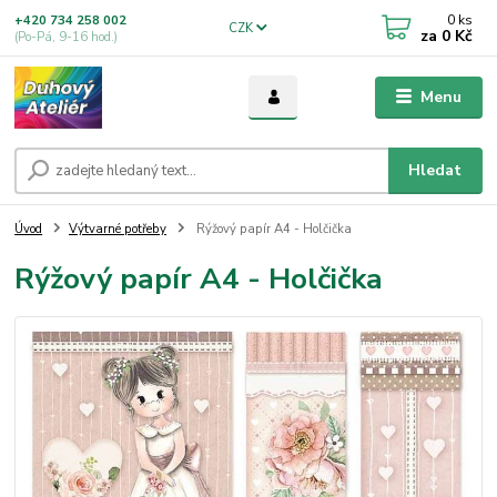
0
ks
+420 734 258 002
CZK
za
0 Kč
(Po-Pá, 9-16 hod.)
Menu
Hledat
Úvod
Výtvarné potřeby
Rýžový papír A4 - Holčička
Rýžový papír A4 - Holčička