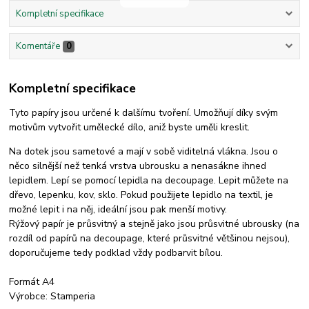
Kompletní specifikace
Komentáře
0
Kompletní specifikace
Tyto papíry jsou určené k dalšímu tvoření. Umožňují díky svým
motivům vytvořit umělecké dílo, aniž byste uměli kreslit.
Na dotek jsou sametové a mají v sobě viditelná vlákna. Jsou o
něco silnější než tenká vrstva ubrousku a nenasákne ihned
lepidlem. Lepí se pomocí lepidla na decoupage. Lepit můžete na
dřevo, lepenku, kov, sklo. Pokud použijete lepidlo na textil, je
možné lepit i na něj, ideální jsou pak menší motivy.
Rýžový papír je průsvitný a stejně jako jsou průsvitné ubrousky (na
rozdíl od papírů na decoupage, které průsvitné většinou nejsou),
doporučujeme tedy podklad vždy podbarvit bílou.
Formát A4
Výrobce: Stamperia