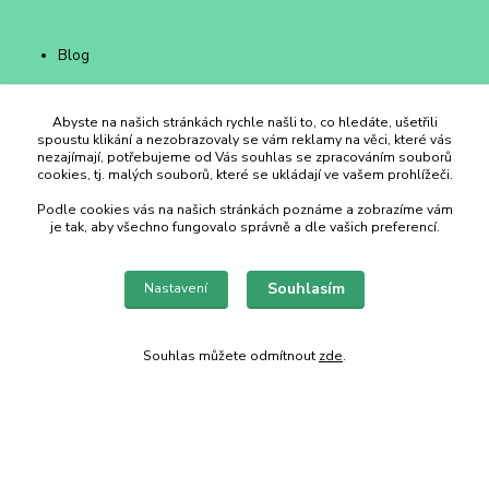
Blog
Abyste na našich stránkách rychle našli to, co hledáte, ušetřili
Obchodní podmínky
spoustu klikání a nezobrazovaly se vám reklamy na věci, které vás
Kontakty
nezajímají, potřebujeme od Vás souhlas se zpracováním souborů
cookies, tj. malých souborů, které se ukládají ve vašem prohlížeči.
Podle cookies vás na našich stránkách poznáme a zobrazíme vám
je tak, aby všechno fungovalo správně a dle vašich preferencí.
Duhový Ateliér Kroměříž
Souhlasím
Nastavení
+420 734 258 002
duhovyatelier@email.cz
Souhlas můžete odmítnout
zde
.