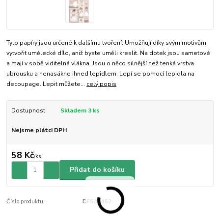
Tyto papíry jsou určené k dalšímu tvoření. Umožňují díky svým motivům
vytvořit umělecké dílo, aniž byste uměli kreslit. Na dotek jsou sametové
a mají v sobě viditelná vlákna. Jsou o něco silnější než tenká vrstva
ubrousku a nenasákne ihned lepidlem. Lepí se pomocí lepidla na
decoupage. Lepit můžete...
celý popis
Dostupnost
Skladem 3 ks
Nejsme plátci DPH
58 Kč
/
ks
Přidat do košíku
Číslo produktu:
DFSA4452