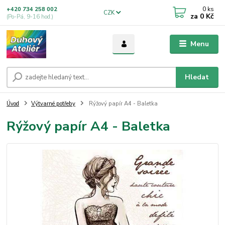
0
ks
+420 734 258 002
CZK
za
0 Kč
(Po-Pá, 9-16 hod.)
Menu
Hledat
Úvod
Výtvarné potřeby
Rýžový papír A4 - Baletka
Rýžový papír A4 - Baletka