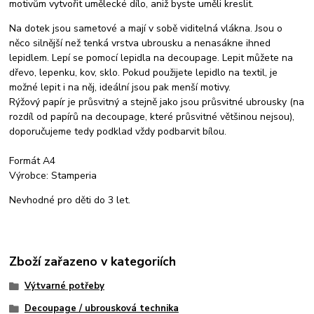
motivům vytvořit umělecké dílo, aniž byste uměli kreslit.
Na dotek jsou sametové a mají v sobě viditelná vlákna. Jsou o
něco silnější než tenká vrstva ubrousku a nenasákne ihned
lepidlem. Lepí se pomocí lepidla na decoupage. Lepit můžete na
dřevo, lepenku, kov, sklo. Pokud použijete lepidlo na textil, je
možné lepit i na něj, ideální jsou pak menší motivy.
Rýžový papír je průsvitný a stejně jako jsou průsvitné ubrousky (na
rozdíl od papírů na decoupage, které průsvitné většinou nejsou),
doporučujeme tedy podklad vždy podbarvit bílou.
Formát A4
Výrobce: Stamperia
Nevhodné pro děti do 3 let.
Zboží zařazeno v kategoriích
Výtvarné potřeby
Decoupage / ubrousková technika