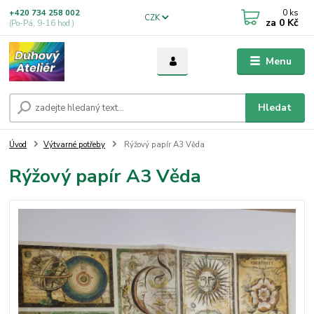
0
ks
+420 734 258 002
CZK
za
0 Kč
(Po-Pá, 9-16 hod.)
Menu
Hledat
Úvod
Výtvarné potřeby
Rýžový papír A3 Věda
Rýžový papír A3 Věda