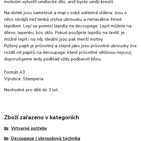
motivům vytvořit umělecké dílo, aniž byste uměli kreslit.
Na dotek jsou sametové a mají v sobě viditelná vlákna. Jsou o
něco silnější než tenká vrstva ubrousku a nenasákne ihned
lepidlem. Lepí se pomocí lepidla na decoupage. Lepit můžete na
dřevo, lepenku, kov, sklo. Pokud použijete lepidlo na textil, je
možné lepit i na něj, ideální jsou pak menší motivy.
Rýžový papír je průsvitný a stejně jako jsou průsvitné ubrousky (na
rozdíl od papírů na decoupage, které průsvitné většinou nejsou),
doporučujeme tedy podklad vždy podbarvit bílou.
Formát A3
Výrobce: Stamperia
Nevhodné pro děti do 3 let.
Zboží zařazeno v kategoriích
Výtvarné potřeby
Decoupage / ubrousková technika