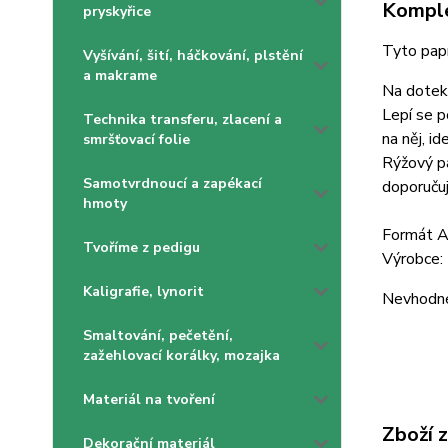
Komple
pryskyřice
Tyto papí
Vyšívání, šití, háčkování, plstění
a makrame
Na dotek 
Lepí se p
Technika transferu, zlacení a
na něj, i
smršťovací folie
Rýžový pa
Samotvrdnoucí a zapékací
doporučuj
hmoty
Formát 
Tvoříme z pedigu
Výrobce: 
Kaligrafie, lynorit
Nevhodné 
Smaltování, pečetění,
zažehlovací korálky, mozajka
Materiál na tvoření
Zboží 
Dekorační materiál