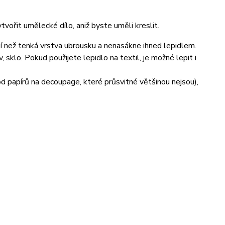
vořit umělecké dílo, aniž byste uměli kreslit.
ší než tenká vrstva ubrousku a nenasákne ihned lepidlem.
sklo. Pokud použijete lepidlo na textil, je možné lepit i
 od papírů na decoupage, které průsvitné většinou nejsou),