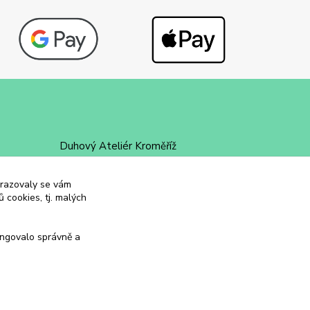
Duhový Ateliér Kroměříž
+420 734 258 002
obrazovaly se vám
 cookies, tj. malých
duhovyatelier@email.cz
ungovalo správně a