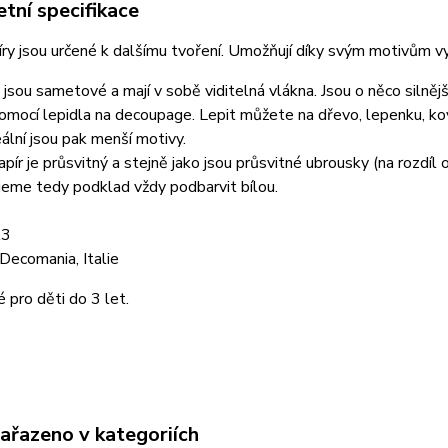
tní specifikace
ry jsou určené k dalšímu tvoření. Umožňují díky svým motivům vyt
jsou sametové a mají v sobě viditelná vlákna. Jsou o něco silněj
omocí lepidla na decoupage. Lepit můžete na dřevo, lepenku, kov, 
deální jsou pak menší motivy.
pír je průsvitný a stejně jako jsou průsvitné ubrousky (na rozdíl
eme tedy podklad vždy podbarvit bílou.
A3
Decomania, Italie
pro děti do 3 let.
zařazeno v kategoriích