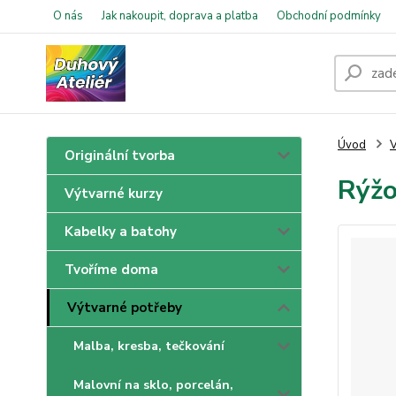
O nás
Jak nakoupit, doprava a platba
Obchodní podmínky
Úvod
V
Originální tvorba
Rýžo
Výtvarné kurzy
Kabelky a batohy
Tvoříme doma
Výtvarné potřeby
Malba, kresba, tečkování
Malovní na sklo, porcelán,