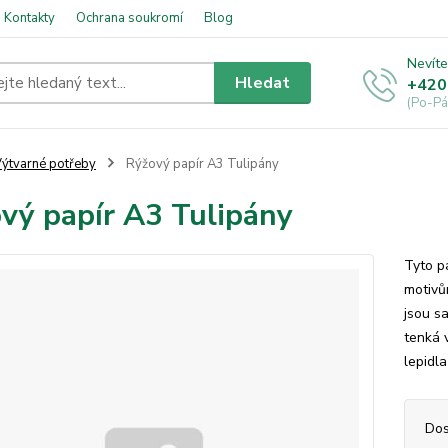
Kontakty
Ochrana soukromí
Blog
Nevíte
Hledat
+420
(Po-Pá
ýtvarné potřeby
Rýžový papír A3 Tulipány
vý papír A3 Tulipány
Tyto p
motivům
jsou sa
tenká 
lepidl
Dos