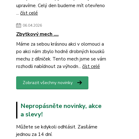
upravíme. Celý den budeme mít otevřeno
...
číst celé
06.04.2026
Zbytkový mech ....
Máme za sebou krásnou akci v olomouci a
po akci nám zbylo hodně drobných kousků
mechu z dílniček. Tento mech jsme se vám
rozhodli nabídnout za výhodn...
číst celé
Zobrazit všechny novinky
Nepropásněte novinky, akce
a slevy!
Můžete se kdykoli odhlásit. Zasíláme
jednou za 14 dní.