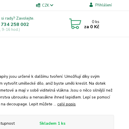
Přihlášení
CZK
 si rady? Zavolejte.
0
ks
 734 258 002
za
0 Kč
, 9-16 hod.)
apíry jsou určené k dalšímu tvoření. Umožňují díky svým
 vytvořit umělecké dílo, aniž byste uměli kreslit. Na dotek
metové a mají v sobě viditelná vlákna. Jsou o něco silnější než
vrstva ubrousku a nenasákne ihned lepidlem. Lepí se pomocí
a na decoupage. Lepit můžete ...
celý popis
tupnost
Skladem 1 ks