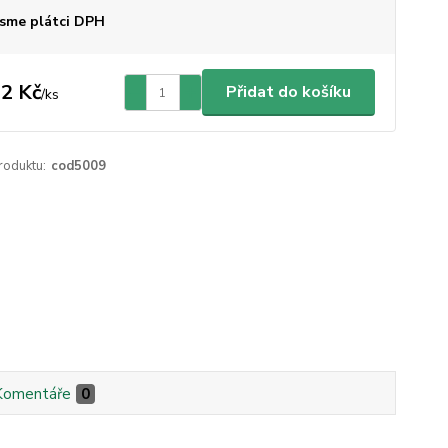
sme plátci DPH
2 Kč
Přidat do košíku
/
ks
roduktu:
cod5009
Komentáře
0