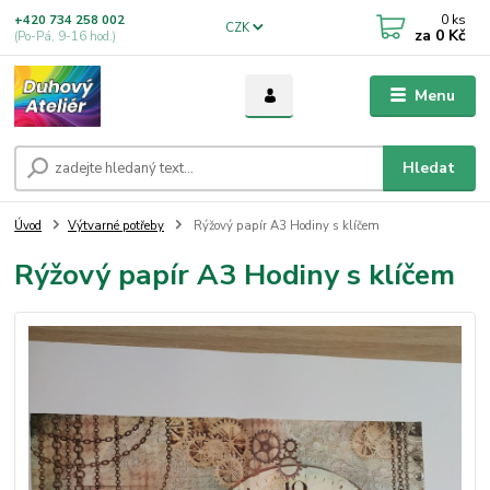
0
ks
+420 734 258 002
CZK
za
0 Kč
(Po-Pá, 9-16 hod.)
Menu
Hledat
Úvod
Výtvarné potřeby
Rýžový papír A3 Hodiny s klíčem
Rýžový papír A3 Hodiny s klíčem