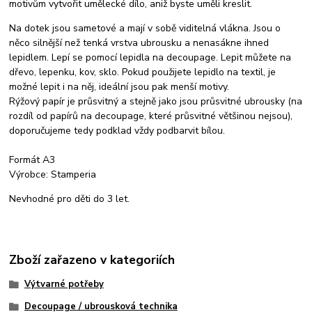
motivům vytvořit umělecké dílo, aniž byste uměli kreslit.
Na dotek jsou sametové a mají v sobě viditelná vlákna. Jsou o
něco silnější než tenká vrstva ubrousku a nenasákne ihned
lepidlem. Lepí se pomocí lepidla na decoupage. Lepit můžete na
dřevo, lepenku, kov, sklo. Pokud použijete lepidlo na textil, je
možné lepit i na něj, ideální jsou pak menší motivy.
Rýžový papír je průsvitný a stejně jako jsou průsvitné ubrousky (na
rozdíl od papírů na decoupage, které průsvitné většinou nejsou),
doporučujeme tedy podklad vždy podbarvit bílou.
Formát A3
Výrobce: Stamperia
Nevhodné pro děti do 3 let.
Zboží zařazeno v kategoriích
Výtvarné potřeby
Decoupage / ubrousková technika