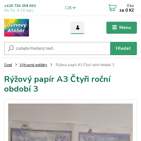
0
ks
+420 734 258 002
CZK
za
0 Kč
(Po-Pá, 9-16 hod.)
Menu
Hledat
Úvod
Výtvarné potřeby
Rýžový papír A3 Čtyři roční období 3
Rýžový papír A3 Čtyři roční
období 3