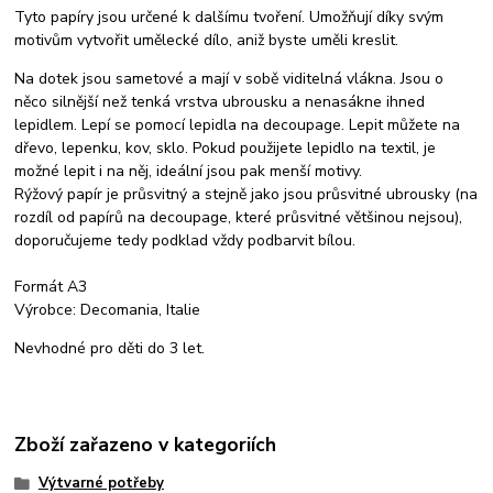
Tyto papíry jsou určené k dalšímu tvoření. Umožňují díky svým
motivům vytvořit umělecké dílo, aniž byste uměli kreslit.
Na dotek jsou sametové a mají v sobě viditelná vlákna. Jsou o
něco silnější než tenká vrstva ubrousku a nenasákne ihned
lepidlem. Lepí se pomocí lepidla na decoupage. Lepit můžete na
dřevo, lepenku, kov, sklo. Pokud použijete lepidlo na textil, je
možné lepit i na něj, ideální jsou pak menší motivy.
Rýžový papír je průsvitný a stejně jako jsou průsvitné ubrousky (na
rozdíl od papírů na decoupage, které průsvitné většinou nejsou),
doporučujeme tedy podklad vždy podbarvit bílou.
Formát A3
Výrobce: Decomania, Italie
Nevhodné pro děti do 3 let.
Zboží zařazeno v kategoriích
Výtvarné potřeby