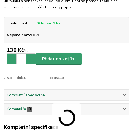
ubrousku a nenasákne ihned lepidlem. Lepí se pomocí lepidla na
decoupage. Lepit můžete ...
celý popis
Dostupnost
Skladem 2 ks
Nejsme plátci DPH
130 Kč
/
ks
Přidat do košíku
Číslo produktu:
cod5113
Kompletní specifikace
Komentáře
0
Kompletní specifikace