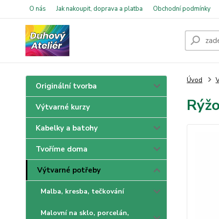
O nás
Jak nakoupit, doprava a platba
Obchodní podmínky
Úvod
V
Originální tvorba
Rýžo
Výtvarné kurzy
Kabelky a batohy
Tvoříme doma
Výtvarné potřeby
Malba, kresba, tečkování
Malovní na sklo, porcelán,