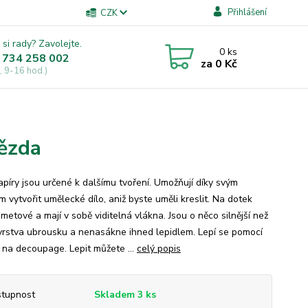
Přihlášení
CZK
 si rady? Zavolejte.
0
ks
 734 258 002
za
0 Kč
, 9-16 hod.)
ězda
apíry jsou určené k dalšímu tvoření. Umožňují díky svým
 vytvořit umělecké dílo, aniž byste uměli kreslit. Na dotek
metové a mají v sobě viditelná vlákna. Jsou o něco silnější než
vrstva ubrousku a nenasákne ihned lepidlem. Lepí se pomocí
a na decoupage. Lepit můžete ...
celý popis
tupnost
Skladem 3 ks