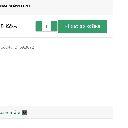
sme plátci DPH
5 Kč
Přidat do košíku
/
ks
roduktu:
DFSA3072
Komentáře
0