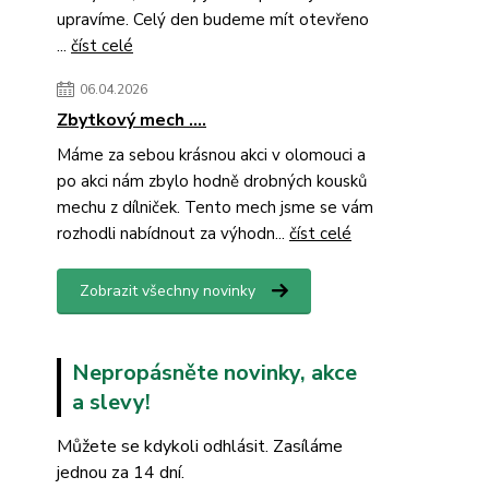
upravíme. Celý den budeme mít otevřeno
...
číst celé
06.04.2026
Zbytkový mech ....
Máme za sebou krásnou akci v olomouci a
po akci nám zbylo hodně drobných kousků
mechu z dílniček. Tento mech jsme se vám
rozhodli nabídnout za výhodn...
číst celé
Zobrazit všechny novinky
Nepropásněte novinky, akce
a slevy!
Můžete se kdykoli odhlásit. Zasíláme
jednou za 14 dní.