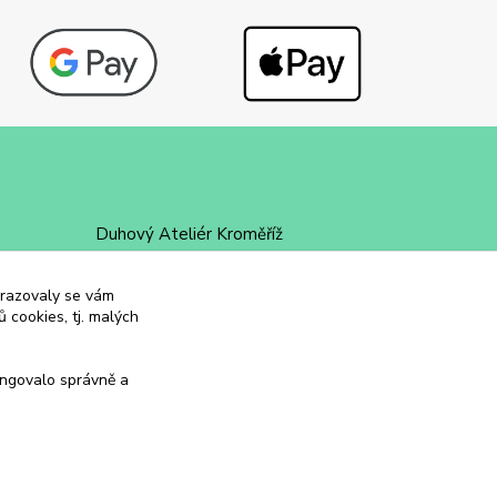
Duhový Ateliér Kroměříž
+420 734 258 002
obrazovaly se vám
 cookies, tj. malých
duhovyatelier@email.cz
ungovalo správně a