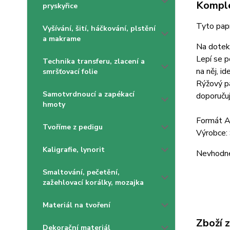
Komple
pryskyřice
Tyto papí
Vyšívání, šití, háčkování, plstění
a makrame
Na dotek 
Lepí se p
Technika transferu, zlacení a
na něj, i
smršťovací folie
Rýžový pa
Samotvrdnoucí a zapékací
doporučuj
hmoty
Formát 
Tvoříme z pedigu
Výrobce:
Kaligrafie, lynorit
Nevhodné 
Smaltování, pečetění,
zažehlovací korálky, mozajka
Materiál na tvoření
Zboží 
Dekorační materiál