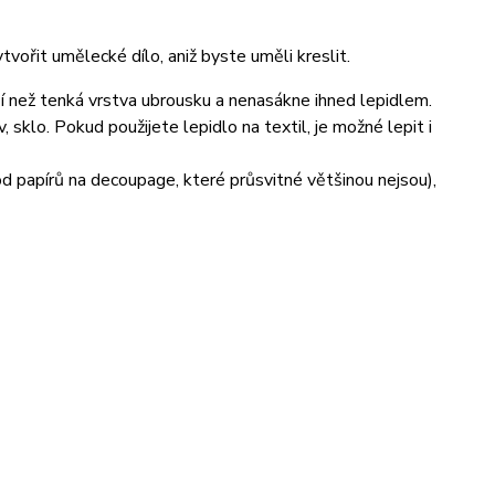
vořit umělecké dílo, aniž byste uměli kreslit.
ší než tenká vrstva ubrousku a nenasákne ihned lepidlem.
sklo. Pokud použijete lepidlo na textil, je možné lepit i
 od papírů na decoupage, které průsvitné většinou nejsou),