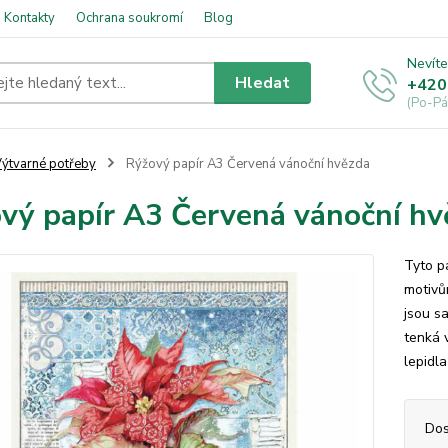
Kontakty
Ochrana soukromí
Blog
Nevíte
Hledat
+420
(Po-Pá
ýtvarné potřeby
Rýžový papír A3 Červená vánoční hvězda
vý papír A3 Červená vánoční hv
Tyto p
motivům
jsou sa
tenká 
lepidl
Dos