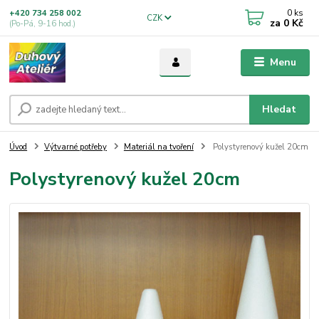
0
ks
+420 734 258 002
CZK
za
0 Kč
(Po-Pá, 9-16 hod.)
Menu
Hledat
Úvod
Výtvarné potřeby
Materiál na tvoření
Polystyrenový kužel 20cm
Polystyrenový kužel 20cm