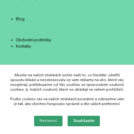
Blog
Obchodní podmínky
Kontakty
Duhový Ateliér Kroměříž
Abyste na našich stránkách rychle našli to, co hledáte, ušetřili
spoustu klikání a nezobrazovaly se vám reklamy na věci, které vás
nezajímají, potřebujeme od Vás souhlas se zpracováním souborů
+420 734 258 002
cookies, tj. malých souborů, které se ukládají ve vašem prohlížeči.
Podle cookies vás na našich stránkách poznáme a zobrazíme vám
duhovyatelier@email.cz
je tak, aby všechno fungovalo správně a dle vašich preferencí.
Souhlasím
Nastavení