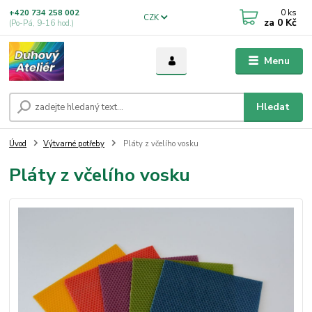
0
ks
+420 734 258 002
CZK
za
0 Kč
(Po-Pá, 9-16 hod.)
Menu
Hledat
Úvod
Výtvarné potřeby
Pláty z včelího vosku
Pláty z včelího vosku