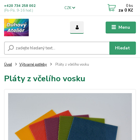
0
ks
+420 734 258 002
CZK
za
0 Kč
(Po-Pá, 9-16 hod.)
Menu
Hledat
Úvod
Výtvarné potřeby
Pláty z včelího vosku
Pláty z včelího vosku