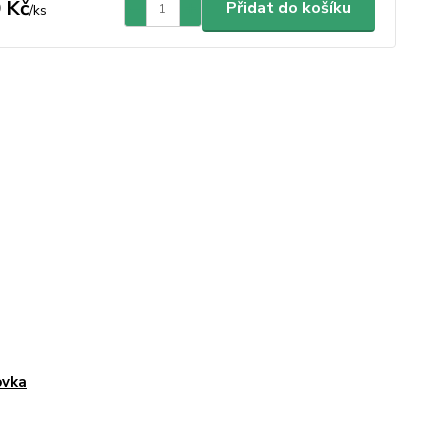
 Kč
Přidat do košíku
/
ks
ovka