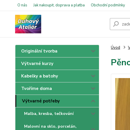
O nás
Jak nakoupit, doprava a platba
Obchodní podmínky
Úvod
V
Originální tvorba
Pěn
Výtvarné kurzy
Kabelky a batohy
Tvoříme doma
Výtvarné potřeby
Malba, kresba, tečkování
Malovní na sklo, porcelán,