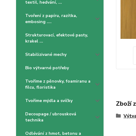
textil, hedvání, ...
Tvoření z papíru, razítka,
embosing ....
Strukturovací, efektové pasty,
krakel ...
Stabilizivané mechy
Bio výtvarné potřeby
Tvoříme z pěnovky, foamiranu a
filcu, floristika
Tvoříme mýdla a svíčky
Zboží 
Decoupage / ubrousková
Výtva
technika
Odlévání z hmot, betonu a