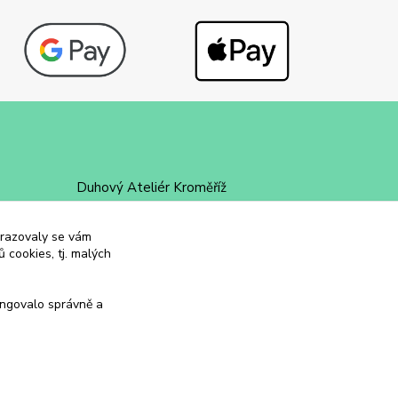
Duhový Ateliér Kroměříž
+420 734 258 002
obrazovaly se vám
 cookies, tj. malých
duhovyatelier@email.cz
ungovalo správně a