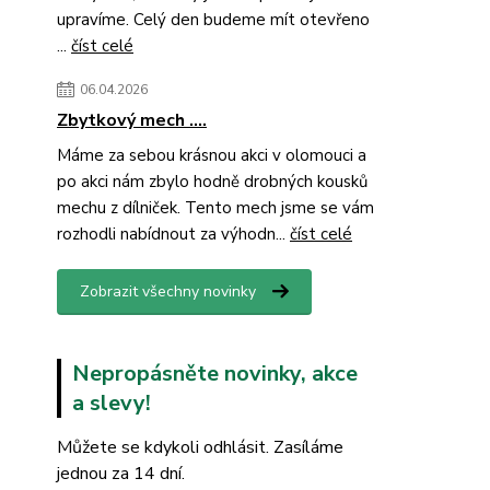
upravíme. Celý den budeme mít otevřeno
...
číst celé
06.04.2026
Zbytkový mech ....
Máme za sebou krásnou akci v olomouci a
po akci nám zbylo hodně drobných kousků
mechu z dílniček. Tento mech jsme se vám
rozhodli nabídnout za výhodn...
číst celé
Zobrazit všechny novinky
Nepropásněte novinky, akce
a slevy!
Můžete se kdykoli odhlásit. Zasíláme
jednou za 14 dní.