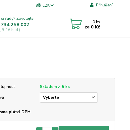
Přihlášení
CZK
 si rady? Zavolejte.
0
ks
 734 258 002
za
0 Kč
, 9-16 hod.)
tupnost
Skladem > 5 ks
va
sme plátci DPH