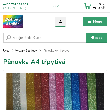
0
ks
+420 734 258 002
CZK
za
0 Kč
(Po-Pá, 9-16 hod.)
Menu
Hledat
Úvod
Výtvarné potřeby
Pěnovka A4 třpytivá
Pěnovka A4 třpytivá