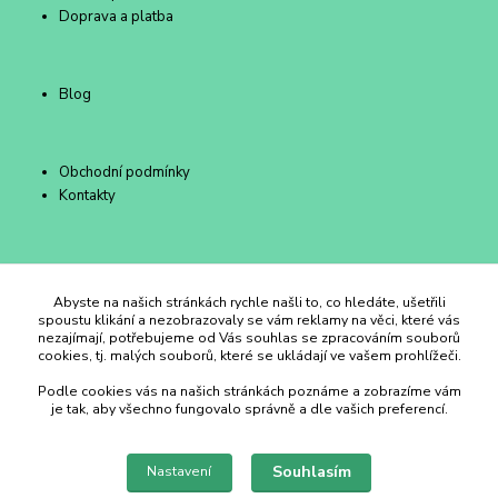
Doprava a platba
Blog
Obchodní podmínky
Kontakty
Duhový Ateliér Kroměříž
Abyste na našich stránkách rychle našli to, co hledáte, ušetřili
spoustu klikání a nezobrazovaly se vám reklamy na věci, které vás
nezajímají, potřebujeme od Vás souhlas se zpracováním souborů
+420 734 258 002
cookies, tj. malých souborů, které se ukládají ve vašem prohlížeči.
Podle cookies vás na našich stránkách poznáme a zobrazíme vám
duhovyatelier@email.cz
je tak, aby všechno fungovalo správně a dle vašich preferencí.
Souhlasím
Nastavení