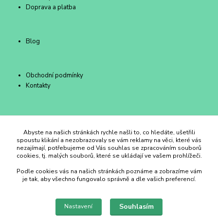
Doprava a platba
Blog
Obchodní podmínky
Kontakty
Duhový Ateliér Kroměříž
Abyste na našich stránkách rychle našli to, co hledáte, ušetřili
spoustu klikání a nezobrazovaly se vám reklamy na věci, které vás
nezajímají, potřebujeme od Vás souhlas se zpracováním souborů
+420 734 258 002
cookies, tj. malých souborů, které se ukládají ve vašem prohlížeči.
Podle cookies vás na našich stránkách poznáme a zobrazíme vám
duhovyatelier@email.cz
je tak, aby všechno fungovalo správně a dle vašich preferencí.
Souhlasím
Nastavení