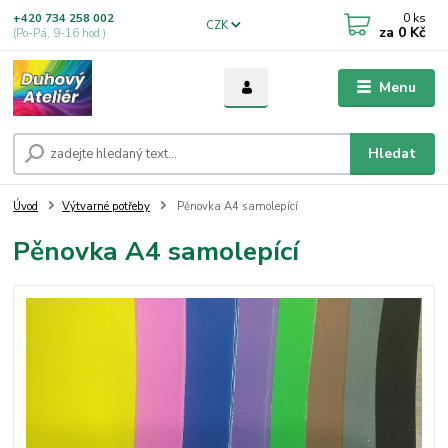
0
ks
+420 734 258 002
CZK
za
0 Kč
(Po-Pá, 9-16 hod.)
Menu
Hledat
Úvod
Výtvarné potřeby
Pěnovka A4 samolepící
Pěnovka A4 samolepící