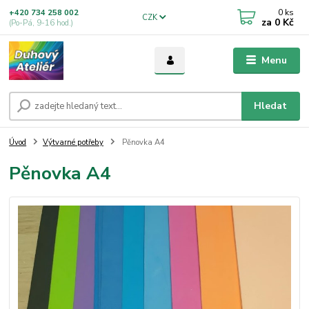
0
ks
+420 734 258 002
CZK
za
0 Kč
(Po-Pá, 9-16 hod.)
Menu
Hledat
Úvod
Výtvarné potřeby
Pěnovka A4
Pěnovka A4