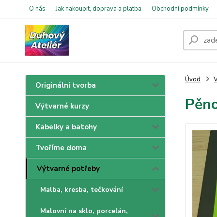
O nás
Jak nakoupit, doprava a platba
Obchodní podmínky
Úvod
V
Originální tvorba
Pěn
Výtvarné kurzy
Kabelky a batohy
Tvoříme doma
Výtvarné potřeby
Malba, kresba, tečkování
Malovní na sklo, porcelán,