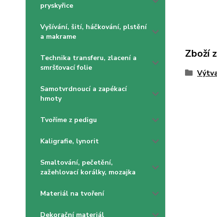
pryskyřice
Vyšívání, šití, háčkování, plstění
a makrame
Zboží 
Technika transferu, zlacení a
smršťovací folie
Výtva
Samotvrdnoucí a zapékací
hmoty
Tvoříme z pedigu
Kaligrafie, lynorit
Smaltování, pečetění,
zažehlovací korálky, mozajka
Materiál na tvoření
Dekorační materiál