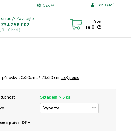
Přihlášení
CZK
 si rady? Zavolejte.
0
ks
 734 258 002
za
0 Kč
, 9-16 hod.)
r pěnovky 20x30cm až 23x30 cm
celý popis
tupnost
Skladem > 5 ks
va
sme plátci DPH