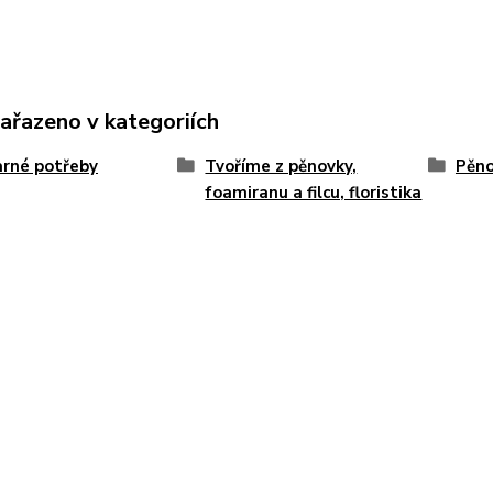
zařazeno v kategoriích
rné potřeby
Tvoříme z pěnovky,
Pěn
foamiranu a filcu, floristika