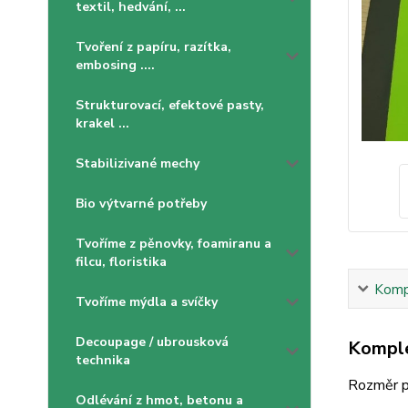
textil, hedvání, ...
Tvoření z papíru, razítka,
embosing ....
Strukturovací, efektové pasty,
krakel ...
Stabilizivané mechy
Bio výtvarné potřeby
Tvoříme z pěnovky, foamiranu a
filcu, floristika
Kompl
Tvoříme mýdla a svíčky
Decoupage / ubrousková
Komple
technika
Rozměr 
Odlévání z hmot, betonu a