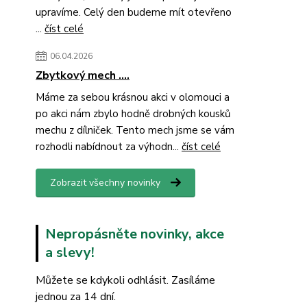
upravíme. Celý den budeme mít otevřeno
...
číst celé
06.04.2026
Zbytkový mech ....
Máme za sebou krásnou akci v olomouci a
po akci nám zbylo hodně drobných kousků
mechu z dílniček. Tento mech jsme se vám
rozhodli nabídnout za výhodn...
číst celé
Zobrazit všechny novinky
Nepropásněte novinky, akce
a slevy!
Můžete se kdykoli odhlásit. Zasíláme
jednou za 14 dní.