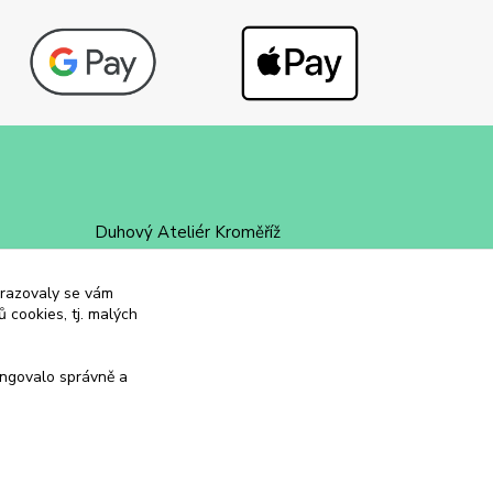
Duhový Ateliér Kroměříž
+420 734 258 002
obrazovaly se vám
 cookies, tj. malých
duhovyatelier@email.cz
ungovalo správně a