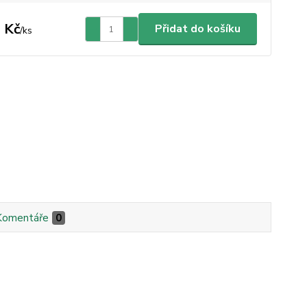
 Kč
Přidat do košíku
/
ks
Komentáře
0