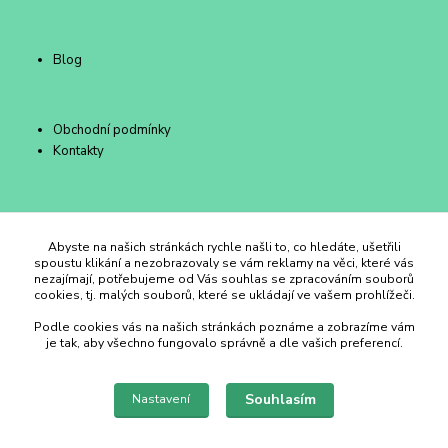
Blog
Obchodní podmínky
Kontakty
Duhový Ateliér Kroměříž
Abyste na našich stránkách rychle našli to, co hledáte, ušetřili
spoustu klikání a nezobrazovaly se vám reklamy na věci, které vás
nezajímají, potřebujeme od Vás souhlas se zpracováním souborů
+420 734 258 002
cookies, tj. malých souborů, které se ukládají ve vašem prohlížeči.
Podle cookies vás na našich stránkách poznáme a zobrazíme vám
duhovyatelier@email.cz
je tak, aby všechno fungovalo správně a dle vašich preferencí.
Souhlasím
Nastavení