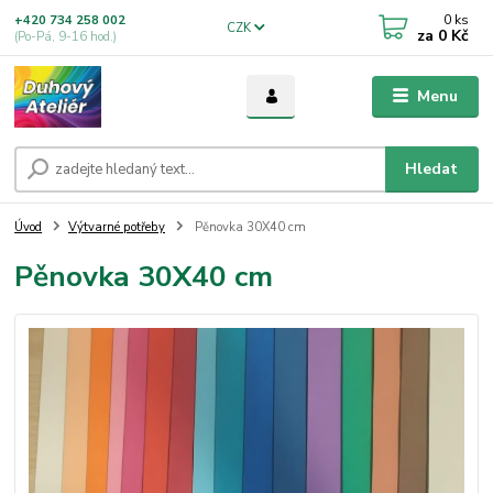
0
ks
+420 734 258 002
CZK
za
0 Kč
(Po-Pá, 9-16 hod.)
Menu
Hledat
Úvod
Výtvarné potřeby
Pěnovka 30X40 cm
Pěnovka 30X40 cm