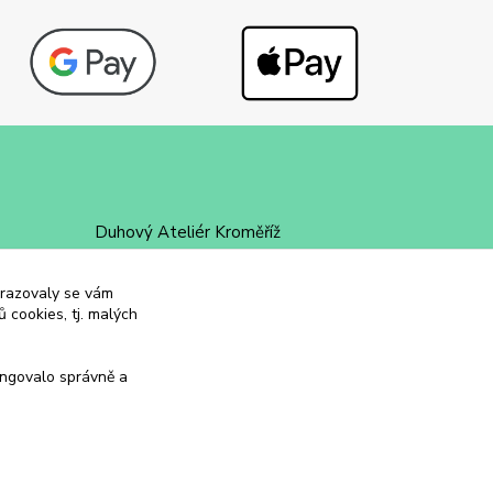
Duhový Ateliér Kroměříž
+420 734 258 002
obrazovaly se vám
 cookies, tj. malých
duhovyatelier@email.cz
ungovalo správně a