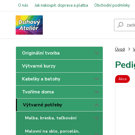
O nás
Jak nakoupit, doprava a platba
Obchodní podmínky
Úvod
V
Originální tvorba
Pedi
Výtvarné kurzy
Kabelky a batohy
Akce
Tvoříme doma
Výtvarné potřeby
Malba, kresba, tečkování
Malovní na sklo, porcelán,