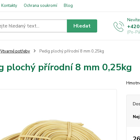
Kontakty
Ochrana soukromí
Blog
Nevíte
Hledat
+420
(Po-Pá
ýtvarné potřeby
Pedig plochý přírodní 8 mm 0,25kg
g plochý přírodní 8 mm 0,25kg
Hmotn
Dos
Nej
26