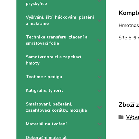
pryskyřice
Komple
Vyšívání, šití, háčkování, plstění
a makrame
Hmotnost
Technika transferu, zlacení a
Šíře 5-6
smršťovací folie
Samotvrdnoucí a zapékací
hmoty
Tvoříme z pedigu
Kaligrafie, lynorit
Zboží 
Smaltování, pečetění,
zažehlovací korálky, mozajka
Výtva
Materiál na tvoření
Dekorační materiál