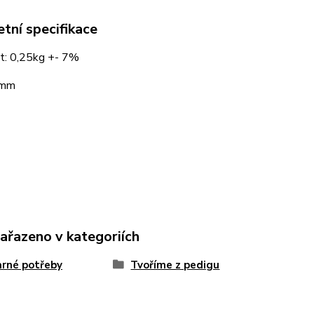
tní specifikace
: 0,25kg +- 7%
 mm
zařazeno v kategoriích
rné potřeby
Tvoříme z pedigu