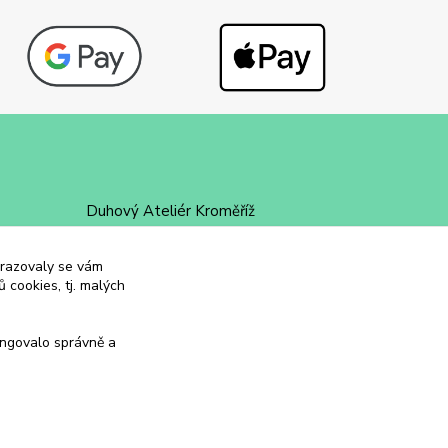
Duhový Ateliér Kroměříž
+420 734 258 002
obrazovaly se vám
 cookies, tj. malých
duhovyatelier@email.cz
ungovalo správně a