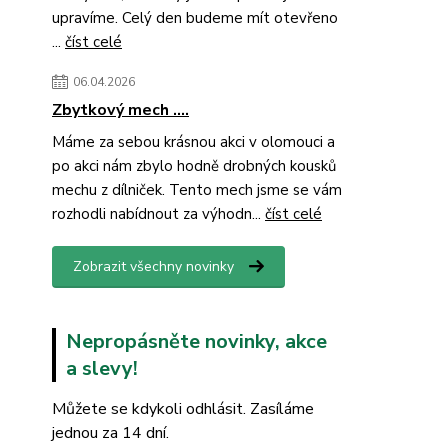
upravíme. Celý den budeme mít otevřeno
...
číst celé
06.04.2026
Zbytkový mech ....
Máme za sebou krásnou akci v olomouci a
po akci nám zbylo hodně drobných kousků
mechu z dílniček. Tento mech jsme se vám
rozhodli nabídnout za výhodn...
číst celé
Zobrazit všechny novinky
Nepropásněte novinky, akce
a slevy!
Můžete se kdykoli odhlásit. Zasíláme
jednou za 14 dní.