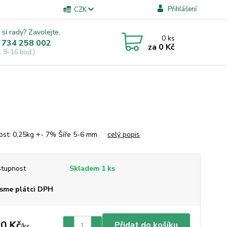
Přihlášení
CZK
 si rady? Zavolejte.
0
ks
 734 258 002
za
0 Kč
, 9-16 hod.)
ost: 0,25kg +- 7% Šíře 5-6 mm
celý popis
tupnost
Skladem 1 ks
sme plátci DPH
0 Kč
Přidat do košíku
/
ks