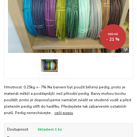
290 Kč
- 21 %
Hmotnost: 0,25kg +- 7% Na barvení byl použit bělený pedig, proto je
materiál měkčí a poddajnější, než přírodní pedig. Barvy mohou trochu
pouštět, proto je doporučujeme namáčet zvlášť ve studené vodě a před
pletením pedig otřít do hadříku. Předejdete tak zabarvením ostatních
prutů. Pedig nenechávejte...
celý popis
Dostupnost
Skladem 1 ks