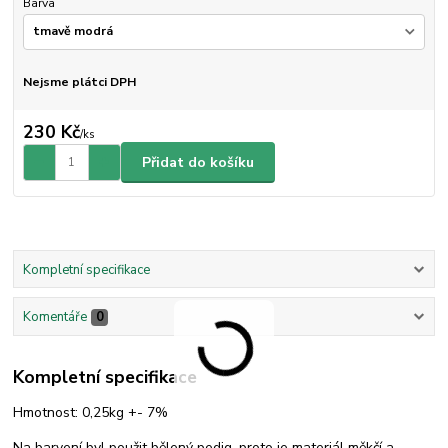
Barva
Nejsme plátci DPH
230 Kč
/
ks
Přidat do košíku
Kompletní specifikace
Komentáře
0
Kompletní specifikace
Hmotnost: 0,25kg +- 7%
Na barvení byl použit bělený pedig, proto je materiál měkčí a