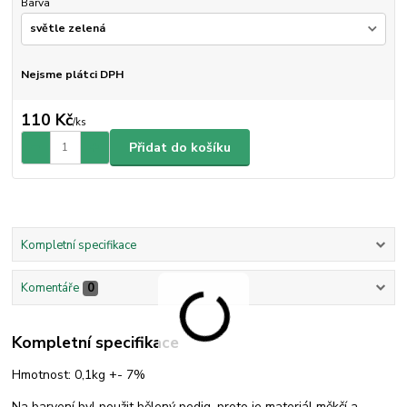
Barva
Nejsme plátci DPH
110 Kč
/
ks
Přidat do košíku
Kompletní specifikace
Komentáře
0
Kompletní specifikace
Hmotnost: 0,1kg +- 7%
Na barvení byl použit bělený pedig, proto je materiál měkčí a