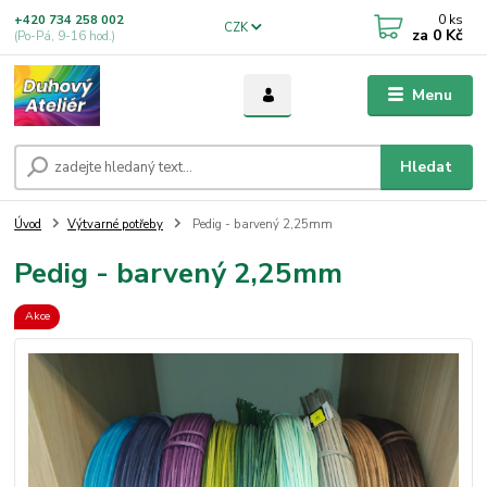
0
ks
+420 734 258 002
CZK
za
0 Kč
(Po-Pá, 9-16 hod.)
Menu
Hledat
Úvod
Výtvarné potřeby
Pedig - barvený 2,25mm
Pedig - barvený 2,25mm
Akce