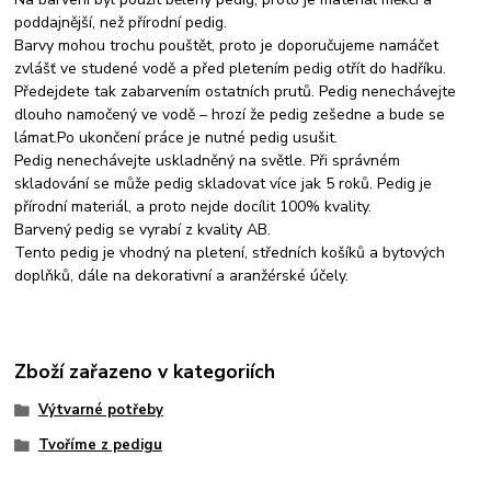
poddajnější, než přírodní pedig.
Barvy mohou trochu pouštět, proto je doporučujeme namáčet
zvlášť ve studené vodě a před pletením pedig otřít do hadříku.
Předejdete tak zabarvením ostatních prutů. Pedig nenechávejte
dlouho namočený ve vodě – hrozí že pedig zešedne a bude se
lámat.Po ukončení práce je nutné pedig usušit.
Pedig nenechávejte uskladněný na světle. Při správném
skladování se může pedig skladovat více jak 5 roků. Pedig je
přírodní materiál, a proto nejde docílit 100% kvality.
Barvený pedig se vyrabí z kvality AB.
Tento pedig je vhodný na pletení, středních košíků a bytových
doplňků, dále na dekorativní a aranžérské účely.
Zboží zařazeno v kategoriích
Výtvarné potřeby
Tvoříme z pedigu