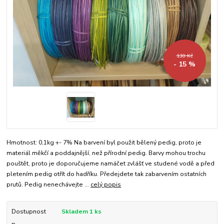
130 Kč
- 15 %
Hmotnost: 0,1kg +- 7% Na barvení byl použit bělený pedig, proto je
materiál měkčí a poddajnější, než přírodní pedig. Barvy mohou trochu
pouštět, proto je doporučujeme namáčet zvlášť ve studené vodě a před
pletením pedig otřít do hadříku. Předejdete tak zabarvením ostatních
prutů. Pedig nenechávejte ...
celý popis
Dostupnost
Skladem 1 ks