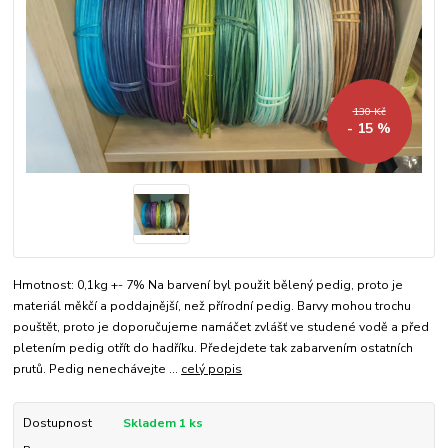
130 Kč
- 15 %
Hmotnost: 0,1kg +- 7% Na barvení byl použit bělený pedig, proto je
materiál měkčí a poddajnější, než přírodní pedig. Barvy mohou trochu
pouštět, proto je doporučujeme namáčet zvlášť ve studené vodě a před
pletením pedig otřít do hadříku. Předejdete tak zabarvením ostatních
prutů. Pedig nenechávejte ...
celý popis
Dostupnost
Skladem 1 ks