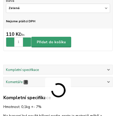
Barva
Nejsme plátci DPH
110 Kč
/
ks
Přidat do košíku
Kompletní specifikace
Komentáře
0
Kompletní specifikace
Hmotnost: 0,1kg +- 7%
Na barvení byl použit bělený pedig, proto je materiál měkčí a