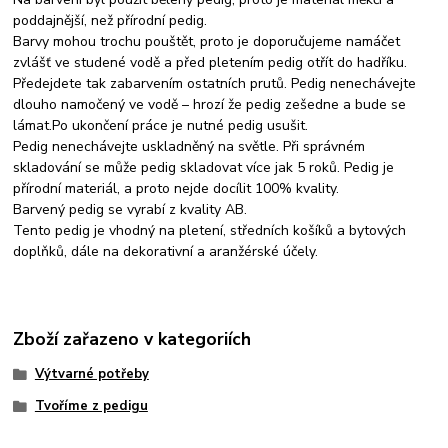
poddajnější, než přírodní pedig.
Barvy mohou trochu pouštět, proto je doporučujeme namáčet
zvlášť ve studené vodě a před pletením pedig otřít do hadříku.
Předejdete tak zabarvením ostatních prutů. Pedig nenechávejte
dlouho namočený ve vodě – hrozí že pedig zešedne a bude se
lámat.Po ukončení práce je nutné pedig usušit.
Pedig nenechávejte uskladněný na světle. Při správném
skladování se může pedig skladovat více jak 5 roků. Pedig je
přírodní materiál, a proto nejde docílit 100% kvality.
Barvený pedig se vyrabí z kvality AB.
Tento pedig je vhodný na pletení, středních košíků a bytových
doplňků, dále na dekorativní a aranžérské účely.
Zboží zařazeno v kategoriích
Výtvarné potřeby
Tvoříme z pedigu