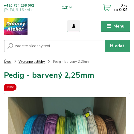
0
ks
+420 734 258 002
CZK
za
0 Kč
(Po-Pá, 9-16 hod.)
Menu
Hledat
Úvod
Výtvarné potřeby
Pedig - barvený 2,25mm
Pedig - barvený 2,25mm
Akce