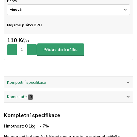
Barva
Nejsme plátci DPH
110 Kč
/
ks
Přidat do košíku
Kompletní specifikace
Komentáře
0
Kompletní specifikace
Hmotnost: 0,1kg +- 7%
Na barvení byl použit bělený pedig, proto je materiál měkčí a