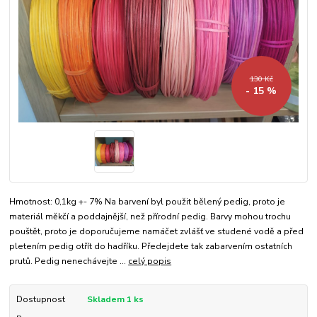
130 Kč
- 15 %
Hmotnost: 0,1kg +- 7% Na barvení byl použit bělený pedig, proto je
materiál měkčí a poddajnější, než přírodní pedig. Barvy mohou trochu
pouštět, proto je doporučujeme namáčet zvlášť ve studené vodě a před
pletením pedig otřít do hadříku. Předejdete tak zabarvením ostatních
prutů. Pedig nenechávejte ...
celý popis
Dostupnost
Skladem 1 ks