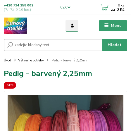
0
ks
+420 734 258 002
CZK
za
0 Kč
(Po-Pá, 9-16 hod.)
Menu
Hledat
Úvod
Výtvarné potřeby
Pedig - barvený 2,25mm
Pedig - barvený 2,25mm
Akce