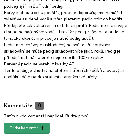
poddajnější, než přírodní pedig.
Barvy mohou trochu pouštět, proto je doporučujeme namáčet
zvlášť ve studené vodě a před pletením pedig otřít do hadříku.
Předejdete tak zabarvením ostatních prutů. Pedig nenechávejte
dlouho namočený ve vodě – hrozí že pedig zešedne a bude se
lámat.Po ukončení práce je nutné pedig usušit.
Pedig nenechávejte uskladněný na světle. Při správném
skladování se může pedig skladovat více jak 5 roků. Pedig je
přírodní materiál, a proto nejde docílit 100% kvality.
Barvený pedig se vyrabí z kvality AB.
Tento pedig je vhodný na pletení, středních košíků a bytových
doplňků, dále na dekorativní a aranžérské účely.
Komentáře
0
Zatím nikdo komentář nepřidal. Buďte první.
Přidat komentář