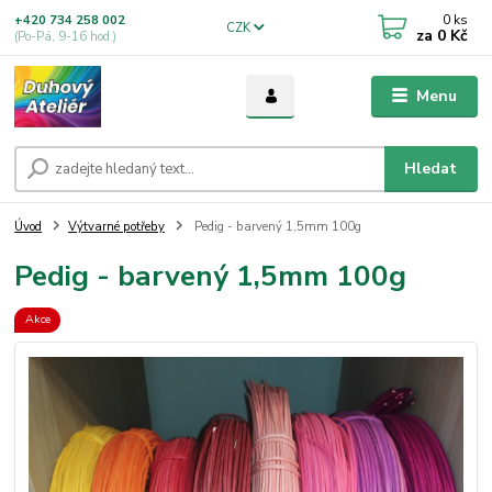
0
ks
+420 734 258 002
CZK
za
0 Kč
(Po-Pá, 9-16 hod.)
Menu
Hledat
Úvod
Výtvarné potřeby
Pedig - barvený 1,5mm 100g
Pedig - barvený 1,5mm 100g
Akce