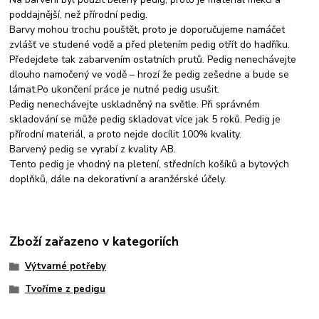
poddajnější, než přírodní pedig.
Barvy mohou trochu pouštět, proto je doporučujeme namáčet
zvlášť ve studené vodě a před pletením pedig otřít do hadříku.
Předejdete tak zabarvením ostatních prutů. Pedig nenechávejte
dlouho namočený ve vodě – hrozí že pedig zešedne a bude se
lámat.Po ukončení práce je nutné pedig usušit.
Pedig nenechávejte uskladněný na světle. Při správném
skladování se může pedig skladovat více jak 5 roků. Pedig je
přírodní materiál, a proto nejde docílit 100% kvality.
Barvený pedig se vyrabí z kvality AB.
Tento pedig je vhodný na pletení, středních košíků a bytových
doplňků, dále na dekorativní a aranžérské účely.
Zboží zařazeno v kategoriích
Výtvarné potřeby
Tvoříme z pedigu