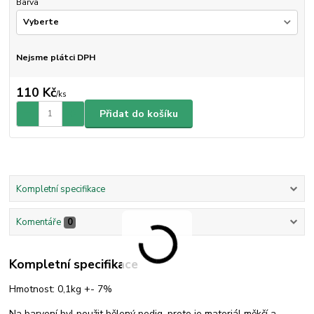
Barva
Nejsme plátci DPH
110 Kč
/
ks
Přidat do košíku
Kompletní specifikace
Komentáře
0
Kompletní specifikace
Hmotnost: 0,1kg +- 7%
Na barvení byl použit bělený pedig, proto je materiál měkčí a