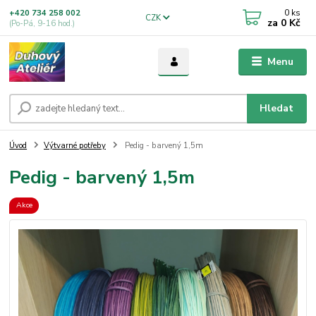
0
ks
+420 734 258 002
CZK
za
0 Kč
(Po-Pá, 9-16 hod.)
Menu
Hledat
Úvod
Výtvarné potřeby
Pedig - barvený 1,5m
Pedig - barvený 1,5m
Akce