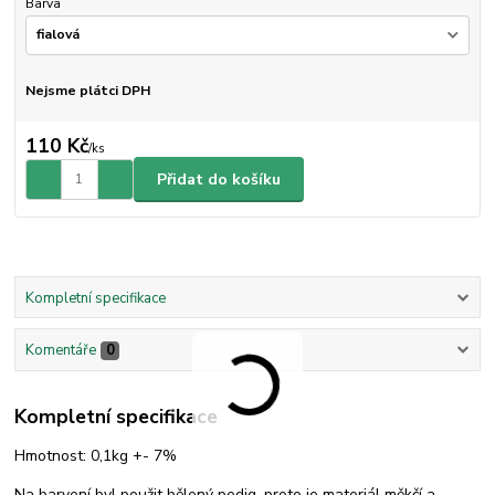
Barva
Nejsme plátci DPH
110 Kč
/
ks
Přidat do košíku
Kompletní specifikace
Komentáře
0
Kompletní specifikace
Hmotnost: 0,1kg +- 7%
Na barvení byl použit bělený pedig, proto je materiál měkčí a