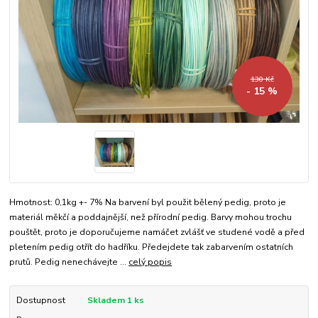
130 Kč
- 15 %
Hmotnost: 0,1kg +- 7% Na barvení byl použit bělený pedig, proto je
materiál měkčí a poddajnější, než přírodní pedig. Barvy mohou trochu
pouštět, proto je doporučujeme namáčet zvlášť ve studené vodě a před
pletením pedig otřít do hadříku. Předejdete tak zabarvením ostatních
prutů. Pedig nenechávejte ...
celý popis
Dostupnost
Skladem 1 ks