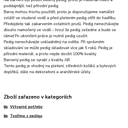
poddajnější, než přírodní pedig.
Barvy mohou trochu pouštět, proto je doporučujeme namáčet
zvlášť ve studené vodě a před pletením pedig otřít do hadříku.
Předejdete tak zabarvením ostatních prutů. Pedig nenechávejte
dlouho namočený ve vodě – hrozí že pedig zešedne a bude se
lámat.Po ukončení práce je nutné pedig usušit.
Pedig nenechávejte uskladněný na světle. Při správném
skladování se může pedig skladovat více jak 5 roků. Pedig je
přírodní materiál, a proto nejde docílit 100% kvality.
Barvený pedig se vyrabí z kvality AB.
Tento pedig je vhodný na pletení, středních košíků a bytových
doplňků, dále na dekorativní a aranžérské účely.
Zboží zařazeno v kategoriích
Výtvarné potřeby
Tvoříme z pedigu