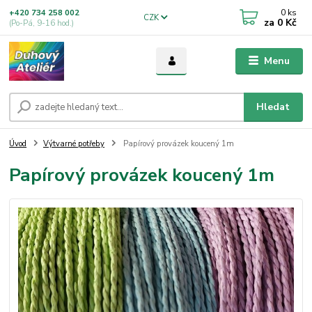
0
ks
+420 734 258 002
CZK
za
0 Kč
(Po-Pá, 9-16 hod.)
Menu
Hledat
Úvod
Výtvarné potřeby
Papírový provázek koucený 1m
Papírový provázek koucený 1m