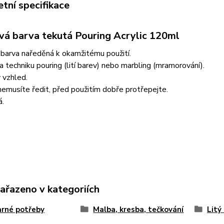
tní specifikace
vá barva tekutá Pouring Acrylic 120ml
barva naředěná k okamžitému použití.
 techniku pouring (lití barev) nebo marbling (mramorování).
 vzhled.
 nemusíte ředit, před použitím dobře protřepejte.
á.
zařazeno v kategoriích
rné potřeby
Malba, kresba, tečkování
Litý