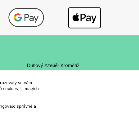
Duhový Ateliér Kroměříž
+420 734 258 002
obrazovaly se vám
 cookies, tj. malých
duhovyatelier@email.cz
ungovalo správně a