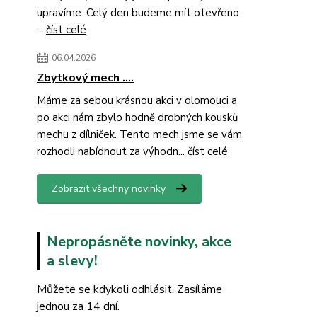
upravíme. Celý den budeme mít otevřeno
...
číst celé
06.04.2026
Zbytkový mech ....
Máme za sebou krásnou akci v olomouci a
po akci nám zbylo hodně drobných kousků
mechu z dílniček. Tento mech jsme se vám
rozhodli nabídnout za výhodn...
číst celé
Zobrazit všechny novinky
Nepropásněte novinky, akce
a slevy!
Můžete se kdykoli odhlásit. Zasíláme
jednou za 14 dní.