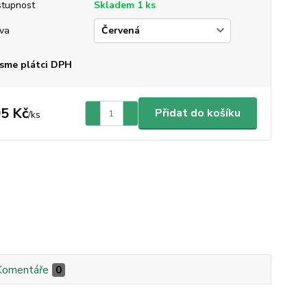
tupnost
Skladem 1 ks
va
sme plátci DPH
5 Kč
Přidat do košíku
/
ks
Komentáře
0