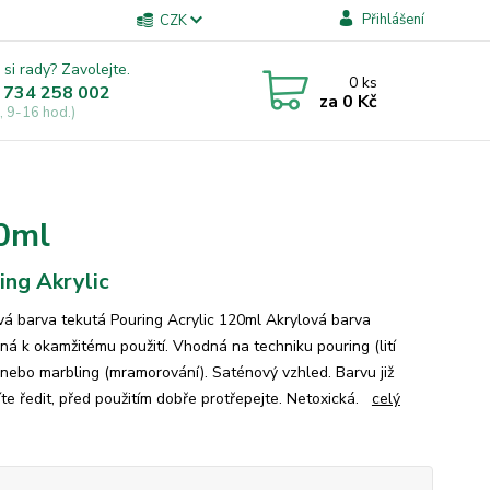
Přihlášení
CZK
 si rady? Zavolejte.
0
ks
 734 258 002
za
0 Kč
, 9-16 hod.)
20ml
ing Akrylic
vá barva tekutá Pouring Acrylic 120ml Akrylová barva
ná k okamžitému použití. Vhodná na techniku pouring (lití
 nebo marbling (mramorování). Saténový vzhled. Barvu již
te ředit, před použitím dobře protřepejte. Netoxická.
celý