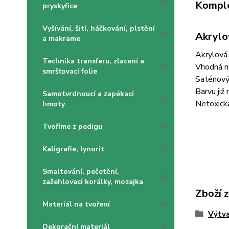
Komple
pryskyřice
Vyšívání, šití, háčkování, plstění
Akrylo
a makrame
Akrylová 
Technika transferu, zlacení a
Vhodná na
smršťovací folie
Saténový
Barvu již
Samotvrdnoucí a zapékací
Netoxick
hmoty
Tvoříme z pedigu
Kaligrafie, lynorit
Smaltování, pečetění,
zažehlovací korálky, mozajka
Zboží 
Materiál na tvoření
Výtva
Dekorační materiál