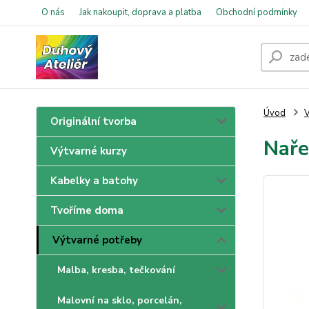
O nás
Jak nakoupit, doprava a platba
Obchodní podmínky
Úvod
V
Originální tvorba
Naře
Výtvarné kurzy
Kabelky a batohy
Tvoříme doma
Výtvarné potřeby
Malba, kresba, tečkování
Malovní na sklo, porcelán,