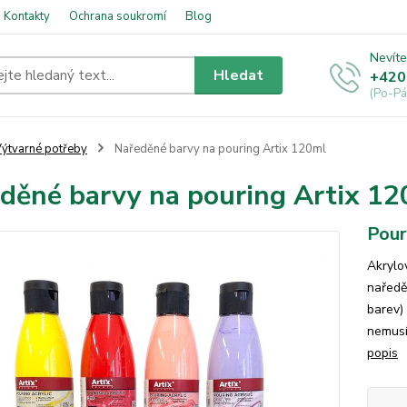
Kontakty
Ochrana soukromí
Blog
Nevíte
Hledat
+420
(Po-Pá
ýtvarné potřeby
Naředěné barvy na pouring Artix 120ml
děné barvy na pouring Artix 1
Pour
Akrylo
naředě
barev)
nemusí
popis