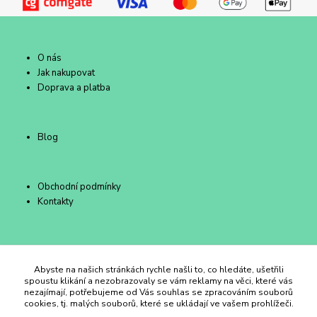
O nás
Jak nakupovat
Doprava a platba
Blog
Obchodní podmínky
Kontakty
Duhový Ateliér Kroměříž
Abyste na našich stránkách rychle našli to, co hledáte, ušetřili
spoustu klikání a nezobrazovaly se vám reklamy na věci, které vás
nezajímají, potřebujeme od Vás souhlas se zpracováním souborů
+420 734 258 002
cookies, tj. malých souborů, které se ukládají ve vašem prohlížeči.