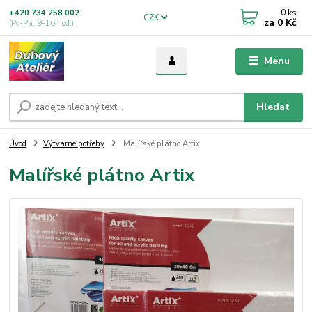
0
ks
+420 734 258 002
CZK
za
0 Kč
(Po-Pá, 9-16 hod.)
Menu
Hledat
Úvod
Výtvarné potřeby
Malířské plátno Artix
Malířské plátno Artix