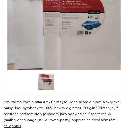
Kvalitní malířská plátna Artix Paints jsou ideální pro olejové a akrylové
barvy. Jsou vyrobeny ze 100% bavlny o gramáži 280g/m2. Plátno je již
ošetřené nátěrem který je vhodný jako podklad na různé techniky
(malba, decoupage, strukturovací pasty). Vypnuté na dřevěném rámu.
celý popis