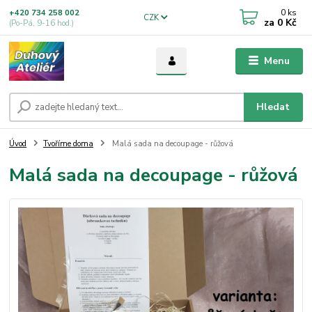
0
ks
+420 734 258 002
CZK
za
0 Kč
(Po-Pá, 9-16 hod.)
Menu
Hledat
Úvod
Tvoříme doma
Malá sada na decoupage - růžová
Malá sada na decoupage - růžová