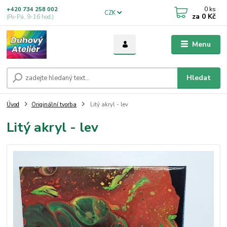
0
ks
+420 734 258 002
CZK
za
0 Kč
(Po-Pá, 9-16 hod.)
Menu
Hledat
Úvod
Originální tvorba
Litý akryl - lev
Litý akryl - lev