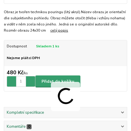
Obraz je tvořen technikou pouringu (litý akryl).Název obrazu je orientační
dle subjektivního pohledu. Obraz můžete otočit (třeba i vzhůru nohama)
a vidět v něm zcela něco jiného. Jedná se o originální autorské dílo.
Rozměr obrazu 24x30 cm
celý popis
Dostupnost
Skladem 1 ks
Nejsme plátci DPH
480 Kč
/
ks
Přidat do košíku
Kompletní specifikace
Komentáře
0