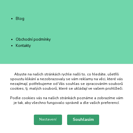
Blog
Obchodní podmínky
Kontakty
Duhový Ateliér Kroměříž
Abyste na našich stránkách rychle našli to, co hledáte, ušetřili
spoustu klikání a nezobrazovaly se vám reklamy na věci, které vás
nezajímají, potřebujeme od Vás souhlas se zpracováním souborů
+420 734 258 002
cookies, tj. malých souborů, které se ukládají ve vašem prohlížeči.
Podle cookies vás na našich stránkách poznáme a zobrazíme vám
duhovyatelier@email.cz
je tak, aby všechno fungovalo správně a dle vašich preferencí.
Souhlasím
Nastavení