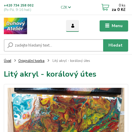
0
ks
+420 734 258 002
CZK
za
0 Kč
(Po-Pá, 9-16 hod.)
Menu
Hledat
Úvod
Originální tvorba
Litý akryl - korálový útes
Litý akryl - korálový útes