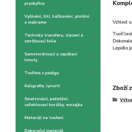
Komple
pryskyřice
Vyšívání, šití, háčkování, plstění
Vzhled: 
a makrame
Tvoří les
Technika transferu, zlacení a
Dokonale 
smršťovací folie
Lepidlo j
Samotvrdnoucí a zapékací
hmoty
Tvoříme z pedigu
Kaligrafie, lynorit
Zboží 
Smaltování, pečetění,
Výtva
zažehlovací korálky, mozajka
Materiál na tvoření
Dekorační materiál