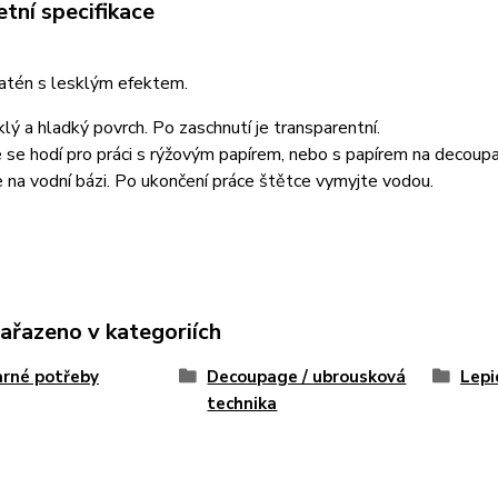
tní specifikace
satén s lesklým efektem.
klý a hladký povrch. Po zaschnutí je transparentní.
se hodí pro práci s rýžovým papírem, nebo s papírem na decoupag
e na vodní bázi. Po ukončení práce štětce vymyjte vodou.
zařazeno v kategoriích
rné potřeby
Decoupage / ubrousková
Lepi
technika