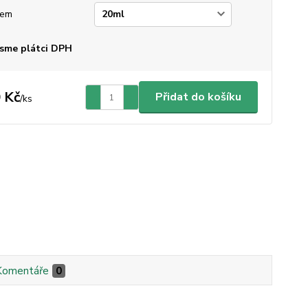
jem
sme plátci DPH
 Kč
Přidat do košíku
/
ks
Komentáře
0