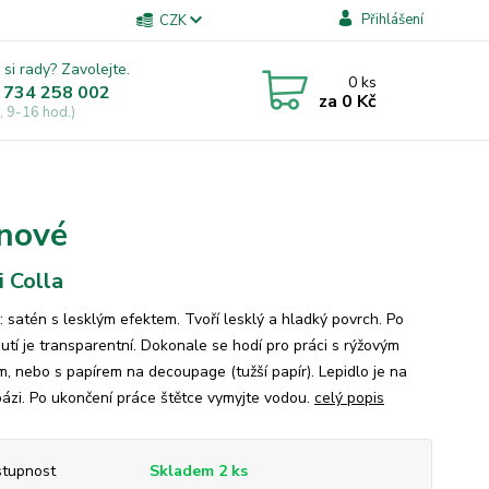
Přihlášení
CZK
 si rady? Zavolejte.
0
ks
 734 258 002
za
0 Kč
, 9-16 hod.)
énové
i Colla
: satén s lesklým efektem. Tvoří lesklý a hladký povrch. Po
utí je transparentní. Dokonale se hodí pro práci s rýžovým
m, nebo s papírem na decoupage (tužší papír). Lepidlo je na
bázi. Po ukončení práce štětce vymyjte vodou.
celý popis
tupnost
Skladem 2 ks