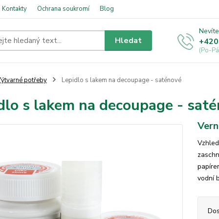
Kontakty
Ochrana soukromí
Blog
Nevíte
Hledat
+420
(Po-Pá
ýtvarné potřeby
Lepidlo s lakem na decoupage - saténové
dlo s lakem na decoupage - sat
Vern
Vzhled
zaschn
papíre
vodní 
Dos