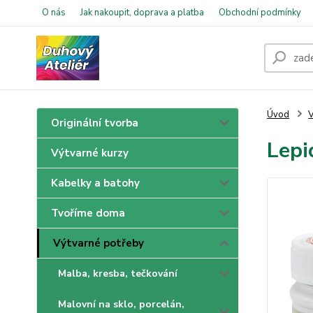
O nás
Jak nakoupit, doprava a platba
Obchodní podmínky
Úvod
V
Originální tvorba
Lepi
Výtvarné kurzy
Kabelky a batohy
Tvoříme doma
Výtvarné potřeby
Malba, kresba, tečkování
Malovní na sklo, porcelán,