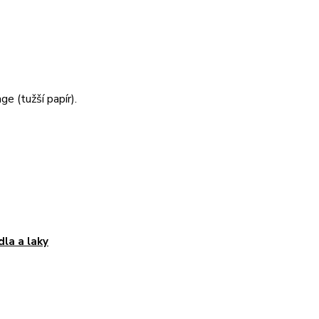
e (tužší papír).
dla a laky