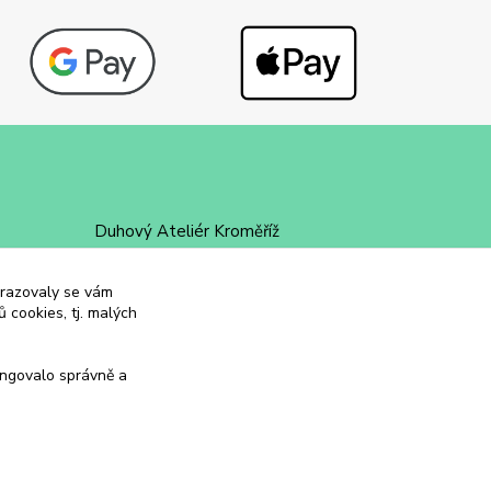
Duhový Ateliér Kroměříž
+420 734 258 002
obrazovaly se vám
 cookies, tj. malých
duhovyatelier@email.cz
ungovalo správně a