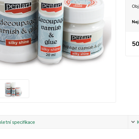
Ob
Nej
50
etní specifikace