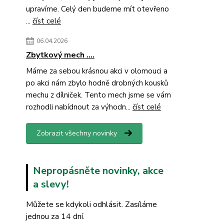
upravíme. Celý den budeme mít otevřeno
...
číst celé
06.04.2026
Zbytkový mech ....
Máme za sebou krásnou akci v olomouci a
po akci nám zbylo hodně drobných kousků
mechu z dílniček. Tento mech jsme se vám
rozhodli nabídnout za výhodn...
číst celé
Zobrazit všechny novinky
Nepropásněte novinky, akce
a slevy!
Můžete se kdykoli odhlásit. Zasíláme
jednou za 14 dní.