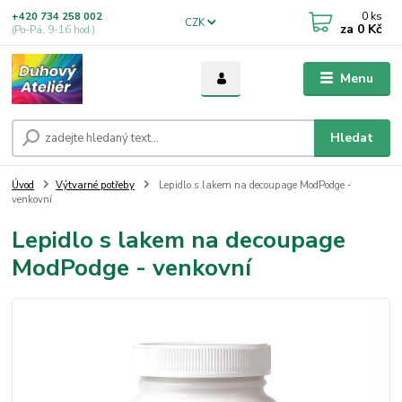
0
ks
+420 734 258 002
CZK
za
0 Kč
(Po-Pá, 9-16 hod.)
Menu
Hledat
Úvod
Výtvarné potřeby
Lepidlo s lakem na decoupage ModPodge -
venkovní
Lepidlo s lakem na decoupage
ModPodge - venkovní