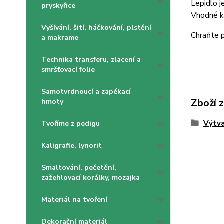
Lepidlo j
pryskyřice
Vhodné k 
Vyšívání, šití, háčkování, plstění
Chraňte 
a makrame
Technika transferu, zlacení a
smršťovací folie
Samotvrdnoucí a zapékací
Zboží 
hmoty
Výtva
Tvoříme z pedigu
Kaligrafie, lynorit
Smaltování, pečetění,
zažehlovací korálky, mozajka
Materiál na tvoření
Dekorační materiál