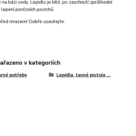
e na bázi vody. Lepidlo je bílé, po zaschnutí zprůhlední.
lepení porézních povrchů.
před mrazem! Dobře uzavírejte.
zařazeno v kategoriích
rné potřeby
Lepidla, tavné pistole ...