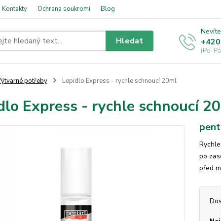
Kontakty
Ochrana soukromí
Blog
Nevíte
Hledat
+420
(Po-Pá
ýtvarné potřeby
Lepidlo Express - rychle schnoucí 20ml
dlo Express - rychle schnoucí 2
pent
Rychle 
po zas
před m
Dos