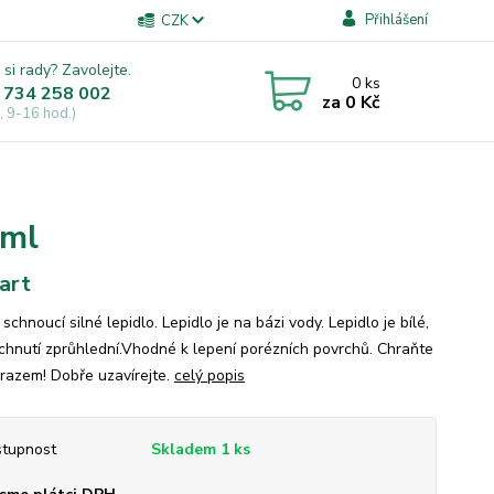
Přihlášení
CZK
 si rady? Zavolejte.
0
ks
 734 258 002
za
0 Kč
, 9-16 hod.)
0ml
art
schnoucí silné lepidlo. Lepidlo je na bázi vody. Lepidlo je bílé,
chnutí zprůhlední.Vhodné k lepení porézních povrchů. Chraňte
razem! Dobře uzavírejte.
celý popis
tupnost
Skladem 1 ks