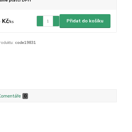
sme plátci DPH
 Kč
Přidat do košíku
/
ks
roduktu:
code19831
Komentáře
0