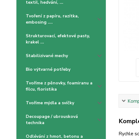
textil, hedvání, ...
Tvoření z papíru, razítka,
embosing ....
Strukturovací, efektové pasty,
krakel ...
Stabilizivané mechy
Bio výtvarné potřeby
Tvoříme z pěnovky, foamiranu a
filcu, floristika
Kompl
Tvoříme mýdla a svíčky
Decoupage / ubrousková
Komple
technika
Rychle sc
Odlévání z hmot, betonu a