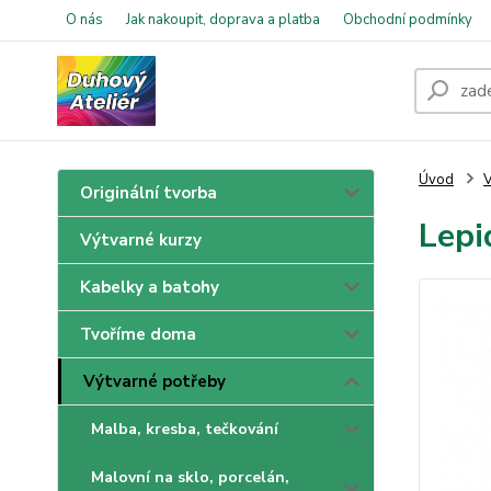
O nás
Jak nakoupit, doprava a platba
Obchodní podmínky
Úvod
V
Originální tvorba
Lepi
Výtvarné kurzy
Kabelky a batohy
Tvoříme doma
Výtvarné potřeby
Malba, kresba, tečkování
Malovní na sklo, porcelán,