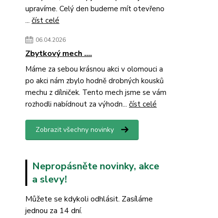
upravíme. Celý den budeme mít otevřeno
...
číst celé
06.04.2026
Zbytkový mech ....
Máme za sebou krásnou akci v olomouci a
po akci nám zbylo hodně drobných kousků
mechu z dílniček. Tento mech jsme se vám
rozhodli nabídnout za výhodn...
číst celé
Zobrazit všechny novinky
Nepropásněte novinky, akce
a slevy!
Můžete se kdykoli odhlásit. Zasíláme
jednou za 14 dní.