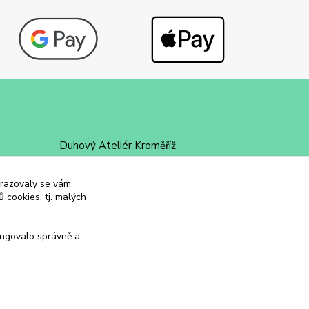
Duhový Ateliér Kroměříž
+420 734 258 002
obrazovaly se vám
 cookies, tj. malých
duhovyatelier@email.cz
ungovalo správně a