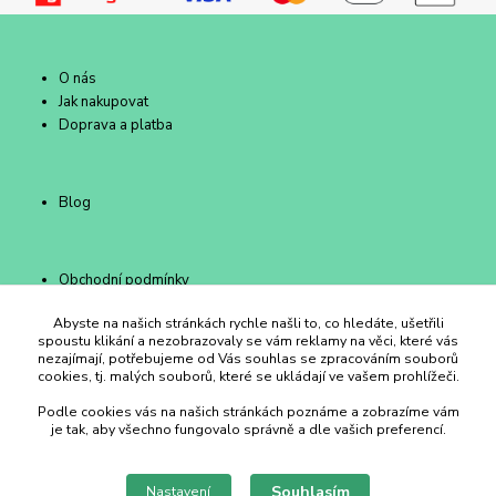
O nás
Jak nakupovat
Doprava a platba
Blog
Obchodní podmínky
Kontakty
Abyste na našich stránkách rychle našli to, co hledáte, ušetřili
spoustu klikání a nezobrazovaly se vám reklamy na věci, které vás
nezajímají, potřebujeme od Vás souhlas se zpracováním souborů
cookies, tj. malých souborů, které se ukládají ve vašem prohlížeči.
Duhový Ateliér Kroměříž
Podle cookies vás na našich stránkách poznáme a zobrazíme vám
je tak, aby všechno fungovalo správně a dle vašich preferencí.
+420 734 258 002
Souhlasím
Nastavení