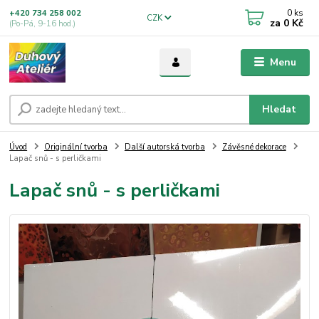
0
ks
+420 734 258 002
CZK
za
0 Kč
(Po-Pá, 9-16 hod.)
Menu
Hledat
Úvod
Originální tvorba
Další autorská tvorba
Závěsné dekorace
Lapač snů - s perličkami
Lapač snů - s perličkami