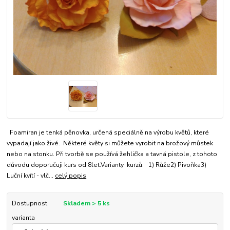
Foamiran je tenká pěnovka, určená speciálně na výrobu květů, které
vypadají jako živé. Některé květy si můžete vyrobit na brožový můstek
nebo na stonku. Při tvorbě se používá žehlička a tavná pistole, z tohoto
důvodu doporučuji kurs od 8let.Varianty kurzů: 1) Růže2) Pivoňka3)
Luční kvítí - vlč...
celý popis
Dostupnost
Skladem > 5 ks
varianta