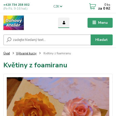
0
ks
+420 734 258 002
CZK
za
0 Kč
(Po-Pá, 9-16 hod.)
Menu
Hledat
Úvod
Výtvarné kurzy
Květiny z foamiranu
Květiny z foamiranu