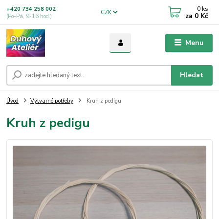
0
ks
+420 734 258 002
CZK
za
0 Kč
(Po-Pá, 9-16 hod.)
Menu
Hledat
Úvod
Výtvarné potřeby
Kruh z pedigu
Kruh z pedigu