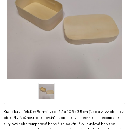
Krabička z překližky Rozměry cca 6,5 x 10,5 x 3,5 cm (š x d x v) Vyrobeno z
překližky. Možnosti dekorování: - ubrouskovou technikou, decoupage-
akrylové nebo temperové barvy / lze použít i fixy- akrylová barva ve