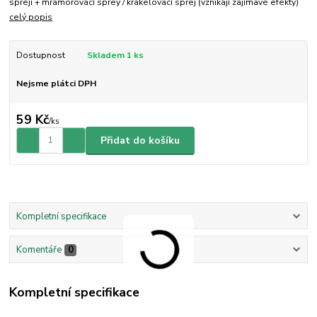
spreji + mramorovací sprey / krakelovací sprej (vznikají zajímavé efekty)
celý popis
Dostupnost
Skladem 1 ks
Nejsme plátci DPH
59 Kč
/
ks
Přidat do košíku
Kompletní specifikace
Komentáře
0
Kompletní specifikace