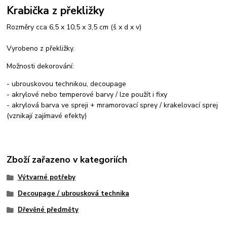
Krabička z překližky
Rozměry cca 6,5 x 10,5 x 3,5 cm (š x d x v)
Vyrobeno z překližky.
Možnosti dekorování:
- ubrouskovou technikou, decoupage
- akrylové nebo temperové barvy / lze použít i fixy
- akrylová barva ve spreji + mramorovací sprey / krakelovací sprej
(vznikají zajímavé efekty)
Zboží zařazeno v kategoriích
Výtvarné potřeby
Decoupage / ubrousková technika
Dřevěné předměty