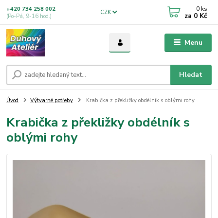
0
ks
+420 734 258 002
CZK
za
0 Kč
(Po-Pá, 9-16 hod.)
Menu
Hledat
Úvod
Výtvarné potřeby
Krabička z překližky obdélník s oblými rohy
Krabička z překližky obdélník s
oblými rohy