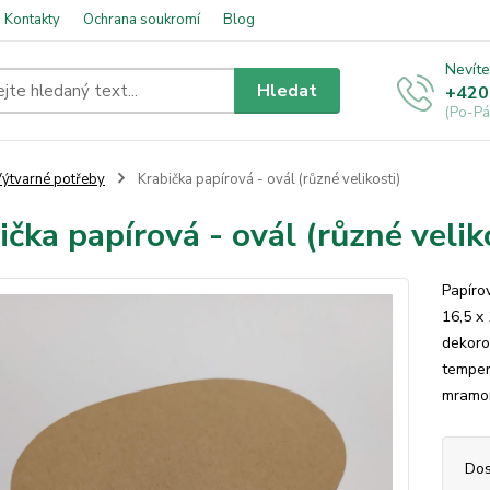
Kontakty
Ochrana soukromí
Blog
Nevíte
Hledat
+420
(Po-Pá
ýtvarné potřeby
Krabička papírová - ovál (různé velikosti)
ička papírová - ovál (různé velik
Papíro
16,5 x
dekoro
tempero
mramoro
Dos