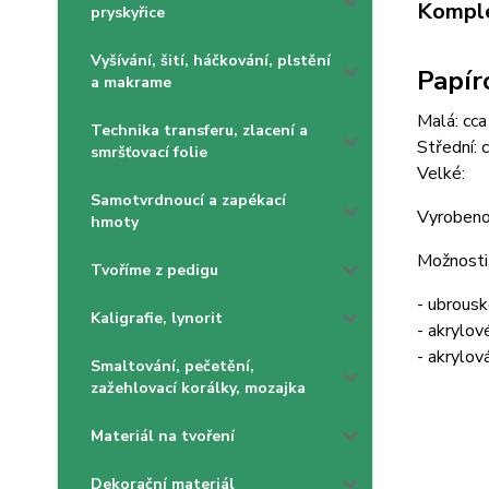
Komple
pryskyřice
Vyšívání, šití, háčkování, plstění
Papír
a makrame
Malá: cca
Technika transferu, zlacení a
Střední: 
smršťovací folie
Velké:
Samotvrdnoucí a zapékací
Vyrobeno
hmoty
Možnosti
Tvoříme z pedigu
- ubrous
Kaligrafie, lynorit
- akrylov
- akrylov
Smaltování, pečetění,
zažehlovací korálky, mozajka
Materiál na tvoření
Dekorační materiál