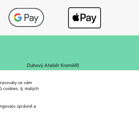
Duhový Ateliér Kroměříž
+420 734 258 002
obrazovaly se vám
 cookies, tj. malých
duhovyatelier@email.cz
ungovalo správně a