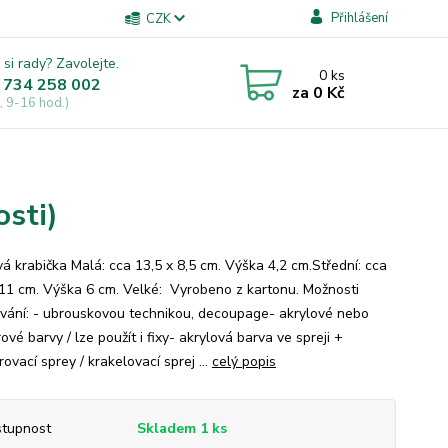
Přihlášení
CZK
 si rady? Zavolejte.
0
ks
 734 258 002
za
0 Kč
, 9-16 hod.)
osti)
vá krabička Malá: cca 13,5 x 8,5 cm. Výška 4,2 cm.Střední: cca
 11 cm. Výška 6 cm. Velké: Vyrobeno z kartonu. Možnosti
vání: - ubrouskovou technikou, decoupage- akrylové nebo
vé barvy / lze použít i fixy- akrylová barva ve spreji +
vací sprey / krakelovací sprej ...
celý popis
tupnost
Skladem 1 ks