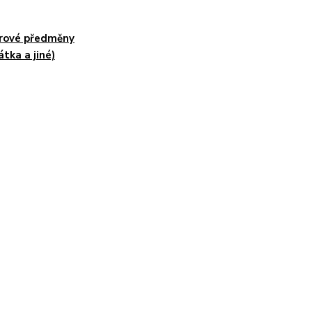
rové předměny
átka a jiné)