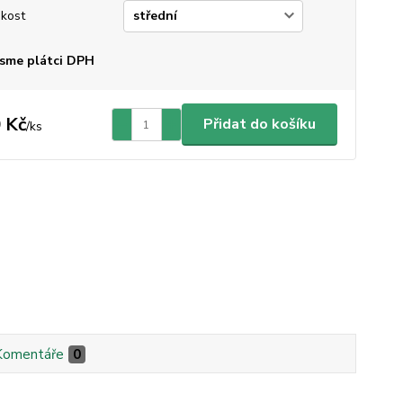
ikost
sme plátci DPH
 Kč
Přidat do košíku
/
ks
Komentáře
0