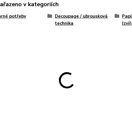
zařazeno v kategoriích
rné potřeby
Decoupage / ubrousková
Papí
technika
(zvíř