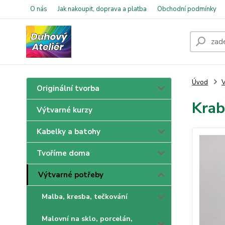
O nás
Jak nakoupit, doprava a platba
Obchodní podmínky
Úvod
V
Originální tvorba
Krab
Výtvarné kurzy
Kabelky a batohy
Tvoříme doma
Výtvarné potřeby
Malba, kresba, tečkování
Malovní na sklo, porcelán,