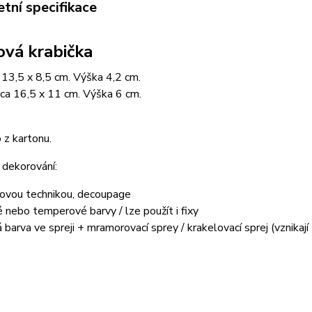
tní specifikace
ová krabička
 13,5 x 8,5 cm. Výška 4,2 cm.
cca 16,5 x 11 cm. Výška 6 cm.
 z kartonu.
 dekorování:
kovou technikou, decoupage
é nebo temperové barvy / lze použít i fixy
á barva ve spreji + mramorovací sprey / krakelovací sprej (vznikají