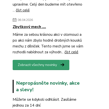
upravíme. Celý den budeme mít otevřeno
...
číst celé
06.04.2026
Zbytkový mech ....
Máme za sebou krásnou akci v olomouci a
po akci nám zbylo hodně drobných kousků
mechu z dílniček. Tento mech jsme se vám
rozhodli nabídnout za výhodn...
číst celé
Zobrazit všechny novinky
Nepropásněte novinky, akce
a slevy!
Můžete se kdykoli odhlásit. Zasíláme
jednou za 14 dní.